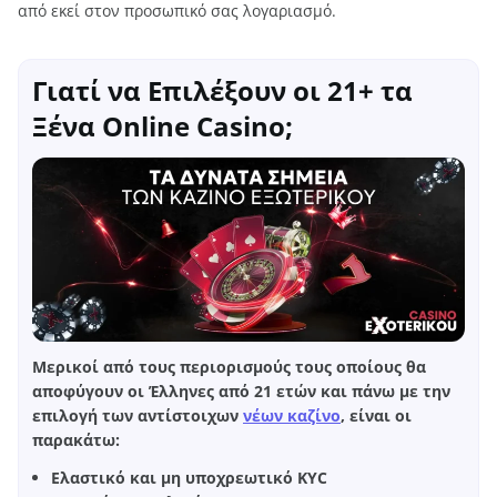
από εκεί στον προσωπικό σας λογαριασμό.
Γιατί να Επιλέξουν οι 21+ τα
Ξένα Online Casino;
Μερικοί από τους περιορισμούς τους οποίους θα
αποφύγουν οι Έλληνες από 21 ετών και πάνω με την
επιλογή των αντίστοιχων
νέων καζίνο
, είναι οι
παρακάτω:
Ελαστικό και μη υποχρεωτικό KYC