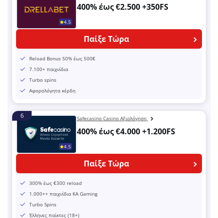
400% έως
€2.500 +350FS
4.5
Παίξε Τώρα
Reload Bonus 50% έως 500€
7.100+ παιχνίδια
Turbo spins
Αφορολόγητα κέρδη
6
Safecasino Casino Αξιολόγηση
400% έως
€4.000 +1.200FS
4.5
Παίξε Τώρα
300% έως €300 reload
1.000++ παιχνίδια KA Gaming
Turbo Spins
Έλληνες παίκτες (18+)