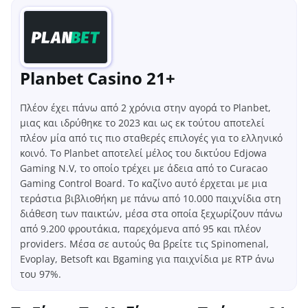
Planbet Casino 21+
Πλέον έχει πάνω από 2 χρόνια στην αγορά το Planbet,
μιας και ιδρύθηκε το 2023 και ως εκ τούτου αποτελεί
πλέον μία από τις πιο σταθερές επιλογές για το ελληνικό
κοινό. Το Planbet αποτελεί μέλος του δικτύου Edjowa
Gaming N.V, το οποίο τρέχει με άδεια από το Curacao
Gaming Control Board. Το καζίνο αυτό έρχεται με μια
τεράστια βιβλιοθήκη με πάνω από 10.000 παιχνίδια στη
διάθεση των παικτών, μέσα στα οποία ξεχωρίζουν πάνω
από 9.200 φρουτάκια, παρεχόμενα από 95 και πλέον
providers. Μέσα σε αυτούς θα βρείτε τις Spinomenal,
Evoplay, Betsoft και Bgaming για παιχνίδια με RTP άνω
του 97%.