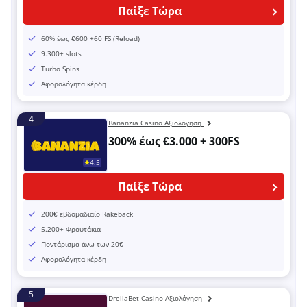
Παίξε Τώρα
60% έως €600 +60 FS (Reload)
9.300+ slots
Turbo Spins
Αφορολόγητα κέρδη
4
Bananzia Casino Αξιολόγηση
300% έως
€3.000 + 300FS
4.5
Παίξε Τώρα
200€ εβδομαδιαίο Rakeback
5.200+ Φρουτάκια
Ποντάρισμα άνω των 20€
Αφορολόγητα κέρδη
5
DrellaBet Casino Αξιολόγηση