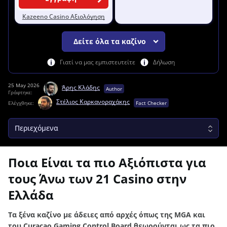
Kazeeno Casino Αξιολόγηση
Δείτε όλα τα καζίνο
Γιατί να μας εμπιστευτείτε
Δήλωση
25 May 2026
Άρης Κλάδης
Author
Γράφτηκε:
Στέλιος Καρκανοραχάκης
Ελέγχθηκε:
Fact Checker
Περιεχόμενα
Ποια Είναι τα πιο Αξιόπιστα για
τους Άνω των 21 Casino στην
Ελλάδα
Τα ξένα καζίνο με άδειες από αρχές όπως της MGA και
του Curacao Gaming Control Board θεωρούνται ως τα πιο