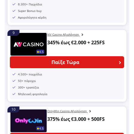
8.300+ Παιχνίδια
Super Bonus buy
Αφορολόγητα κέρδη
9
NV Casino Αξιολόγηση
345% έως
€2.000 + 225FS
4.5
Παίξε Τώρα
4.500+ παιχνίδια
50+ πάροχοι
300+ τραπέζια
Μηδενική φορολογία
10
OnlyWin Casino Αξιολόγηση
375% έως
€3.000 + 500FS
4.5