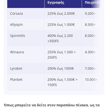
Εγγραφής
Παιχνίδια
Corsaza
225% έως 2.000€
9.200+
Allyspin
225% έως 1.000€
8.500+
Spinmills
400% έως 2.200
8.000+
+350FS
Winaura
255% έως 1.500 +
4.300+
250FS
Lyrabet
200% έως 1000€
7.000+
Planbet
200% έως 1.500€ +
10.000+
150FS
Όπως μπορείτε να δείτε στον παραπάνω πίνακα, ως τα