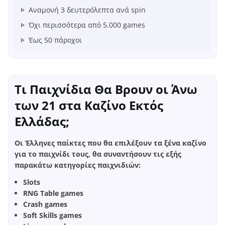
Αναμονή 3 δευτερόλεπτα ανά spin
Όχι περισσότερα από 5.000 games
Έως 50 πάροχοι
Τι Παιχνίδια Θα Βρουν οι Άνω
των 21 στα Καζίνο Εκτός
Ελλάδας;
Οι Έλληνες παίκτες που θα επιλέξουν τα ξένα καζίνο
για το παιχνίδι τους, θα συναντήσουν τις εξής
παρακάτω κατηγορίες παιχνιδιών:
Slots
RNG Table games
Crash games
Soft Skills games