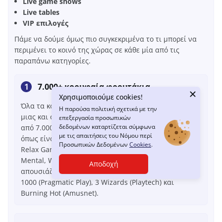
Live game shows
Live tables
VIP επιλογές
Πάμε να δούμε όμως πιο συγκεκριμένα το τι μπορεί να
περιμένει το κοινό της χώρας σε κάθε μία από τις
παραπάνω κατηγορίες.
1
7.000+ κορυφαία φρουτάκια
Χρησιμοποιούμε cookies!
Όλα τα κορυφαία
φρουτάκια 18+
βρίσκονται εδώ,
Η παρούσα πολιτική σχετικά με την
μιας και οι Έλληνες θα συναντήσουν περισσότερες
επεξεργασία προσωπικών
δεδομένων καταρτίζεται σύμφωνα
από 7.000 επιλογές, από 100 και πλέον παρόχους,
με τις απαιτήσεις του Νόμου περί
όπως είναι η Play N Go, η No Limit City, η ELK και η
Προσωπικών Δεδομένων
Cookies
.
Relax Gaming. Επιτυχίες όπως τα Tome Of Dead,
Mental, Wild Toro και Money Train αντίστοιχα δεν
Αποδοχή
απουσιάζουν, όπως και hit σαν τα Gates Of Olympus
1000 (Pragmatic Play), 3 Wizards (Playtech) και
Burning Hot (Amusnet).