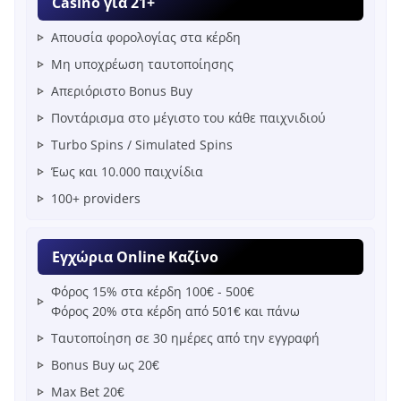
Casino για 21+
Απουσία φορολογίας στα κέρδη
Μη υποχρέωση ταυτοποίησης
Απεριόριστο Bonus Buy
Ποντάρισμα στο μέγιστο του κάθε παιχνιδιού
Turbo Spins / Simulated Spins
Έως και 10.000 παιχνίδια
100+ providers
Εγχώρια Online Καζίνο
Φόρος 15% στα κέρδη 100€ - 500€
Φόρος 20% στα κέρδη από 501€ και πάνω
Ταυτοποίηση σε 30 ημέρες από την εγγραφή
Bonus Buy ως 20€
Max Bet 20€