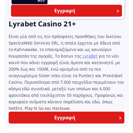
4.4
Εγγραφή
Lyrabet Casino 21+
Είναι μία από τις πιο πρόσφατες προσθήκες του δικτύου
SpectraWeb Services SRL, η οποία έρχεται με άδεια από
το Kahnawake, το επονομαζόμενο και ως καινούριο
Κουρασάο της αγοράς. Το bonus της
LyraBet
για το νέο
κοινό που κάνει εγγραφή είναι άμεσο και κατανοητό, με
200% έως και 1000€, ενώ ορισμένα από τα πιο
αναγνωρίσιμα Sister sites είναι τα Punterz και Prontobet
Casino. Περισσότερα από 7.000 παιχνίδια περιμένουν τον
κόσμο εδώ συνολικά, μεταξύ των οποίων και 6.000
φρουτάκια από τουλάχιστον 50 παρόχους. Προφανώς και
κορυφαία ονόματα κάνουν παρέλαση και εδώ, όπως
NetEnt, Play N Go και Hacksaw.
Εγγραφή