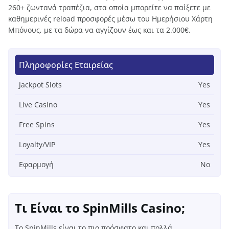
260+ ζωντανά τραπέζια, στα οποία μπορείτε να παίξετε με
καθημερινές reload προσφορές μέσω του Ημερήσιου Χάρτη
Μπόνους, με τα δώρα να αγγίζουν έως και τα 2.000€.
Πληροφορίες Εταιρείας
Jackpot Slots
Yes
Live Casino
Yes
Free Spins
Yes
Loyalty/VIP
Yes
Εφαρμογή
No
Τι Είναι το SpinMills Casino;
Το SpinMills είναι το πιο πρόσφατο και πολλά