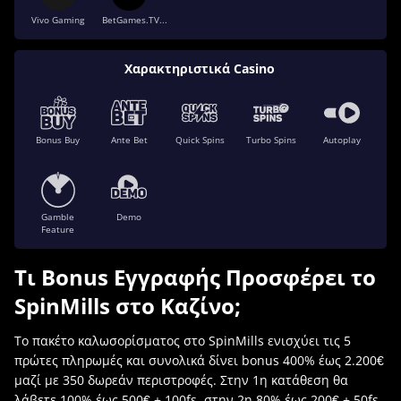
Vivo Gaming
BetGames.TV...
Χαρακτηριστικά Casino
Bonus Buy
Ante Bet
Quick Spins
Turbo Spins
Autoplay
Gamble
Demo
Feature
Τι Bonus Εγγραφής Προσφέρει το
SpinMills στο Καζίνο;
Το πακέτο καλωσορίσματος στο SpinMills ενισχύει τις 5
πρώτες πληρωμές και συνολικά δίνει bonus 400% έως 2.200€
μαζί με 350 δωρεάν περιστροφές. Στην 1η κατάθεση θα
λάβετε 100% έως 500€ + 100fs, στην 2η 80% έως 200€ + 50fs,