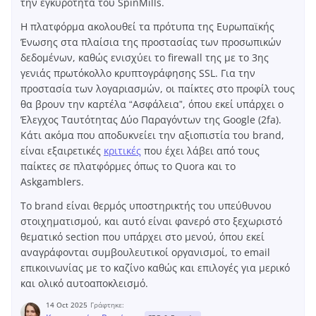
την εγκυρότητα του SpinMills.
Η πλατφόρμα ακολουθεί τα πρότυπα της Ευρωπαϊκής
Ένωσης στα πλαίσια της προστασίας των προσωπικών
δεδομένων, καθώς ενισχύει το firewall της με το 3ης
γενιάς πρωτόκολλο κρυπτογράφησης SSL. Για την
προστασία των λογαριασμών, οι παίκτες στο προφίλ τους
θα βρουν την καρτέλα “Ασφάλεια”, όπου εκεί υπάρχει ο
Έλεγχος Ταυτότητας Δύο Παραγόντων της Google (2fa).
Κάτι ακόμα που αποδυκνείει την αξιοπιστία του brand,
είναι εξαιρετικές
κριτικές
που έχει λάβει από τους
παίκτες σε πλατφόρμες όπως το Quora και το
Askgamblers.
Το brand είναι θερμός υποστηρικτής του υπεύθυνου
στοιχηματισμού, και αυτό είναι φανερό στο ξεχωριστό
θεματικό section που υπάρχει στο μενού, όπου εκεί
αναγράφονται συμβουλευτικοί οργανισμοί, το email
επικοινωνίας με το καζίνο καθώς και επιλογές για μερικό
και ολικό αυτοαποκλεισμό.
14 Oct 2025
Γράφτηκε: