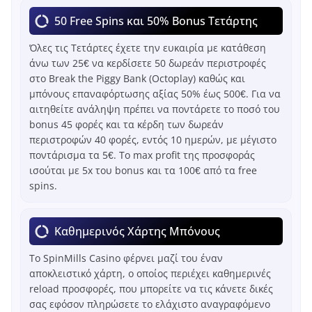
50 Free Spins και 50% Bonus Τετάρτης
Όλες τις Τετάρτες έχετε την ευκαιρία με κατάθεση
άνω των 25€ να κερδίσετε 50 δωρεάν περιστροφές
στο Break the Piggy Bank (Octoplay) καθώς και
μπόνους επαναφόρτωσης αξίας 50% έως 500€. Για να
αιτηθείτε ανάληψη πρέπει να ποντάρετε το ποσό του
bonus 45 φορές και τα κέρδη των δωρεάν
περιστροφών 40 φορές, εντός 10 ημερών, με μέγιστο
ποντάρισμα τα 5€. Το max profit της προσφοράς
ισούται με 5x του bonus και τα 100€ από τα free
spins.
Καθημερινός Χάρτης Μπόνους
Το SpinMills Casino φέρνει μαζί του έναν
αποκλειστικό χάρτη, ο οποίος περιέχει καθημερινές
reload προσφορές, που μπορείτε να τις κάνετε δικές
σας εφόσον πληρώσετε το ελάχιστο αναγραφόμενο