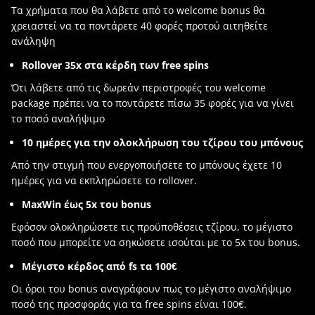
Τα χρήματα που θα λάβετε από το welcome bonus θα
χρειαστεί να τα ποντάρετε 40 φορές προτού αιτηθείτε
ανάληψη
Rollover 35x στα κέρδη των free spins
Ότι λάβετε από τις δωρεάν περιστροφές του welcome
package πρέπει να το ποντάρετε πίσω 35 φορές για να γίνει
το ποσό αναλήψιμο
10 ημέρες για την ολοκλήρωση του τζίρου του μπόνους
Από την στιγμή που ενεργοποιήσετε το μπόνους έχετε 10
ημέρες για να εκπληρώσετε το rollover.
MaxWin έως 5x του bonus
Εφόσον ολοκληρώσετε τις προϋποθέσεις τζίρου, το μέγιστο
ποσό που μπορείτε να σηκώσετε ισούται με το 5x του bonus.
Μέγιστο κέρδος από fs τα 100€
Οι όροι του bonus αναγράφουν πως το μέγιστο αναλήψιμο
ποσό της προσφοράς για τα free spins είναι 100€.