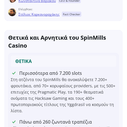
Κωνσταντίνα Βαγιάκου
CEO & Founder
Ελέγχθηκε:
Στέλιος Καρκανοραχάκης
Fact Checker
Θετικά και Αρνητικά του SpinMills
Casino
ΘΕΤΙΚΑ
Περισσότερα από 7.200 slots
Στη ατζέντα του SpinMills θα ανακαλύψετε 7.200+
φρουτάκια, από 70+ κορυφαίους providers, με τις 500+
επιτυχίες της Pragmatic Play, τα 190+ θεαματικά
ονόματα τις Hacksaw Gaming και τους 400+
πρωτοποριακούς τίτλους της Yggdrasil να κοσμούν τη
λίστα.
Πάνω από 260 ζωντανά τραπέζια