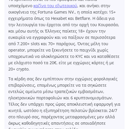
υποσχόμενο
καζίνο του εξωτερικού
, και ανήκει στην
οικογένεια της Fortuna Games NV., η οποία κατέχει 15+
εγχειρήματα όπως τα Hexabet και Betflare. Η άδεια για
την λειτουργία του έρχεται από την αρχή του Κουρασάο,
και μέσω αυτής οι Έλληνες παίκτες 18+ έχουν την
ευκαιρία να εγγραφούν και να παίξουν σε περισσότερα
από 7.200+ slots και 70+ παρόχους. Όντας μέλη του
operator, μπορείτε να ξεκινήσετε το παιχνίδι χωρίς
υποχρεωτικά να ολοκληρώσετε το KYC και να καταθέσετε
με ελάχιστο ποσό τα 20€, είτε με εγχώριες κάρτες ή με
20+ crypto.
Τα κέρδη σας δεν εμπίπτουν στην εγχώριες φορολογικές
επιβαρύνσεις, επομένως μπορείτε να τα σηκώσετε
εντελώς αμείωτα μέσω τραπεζικών εμβασμάτων,
ηλεκτρονικών πορτοφολιών και 6 κρυπτονομισμάτων.
Τέλος δεν υπάρχει προς ώρας αποκλειστική εφαρμογή για
κινητά, ωστόσο η εξυπηρέτηση πελατών βρίσκεται 24/7
στο πλευρό σας, παρέχοντας μεταφρασμένες μεν αλλά
άκρως καθοδηγητικές απαντήσεις σε οποιαδήποτε