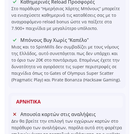
Καθημερινές Reload Προσφορές
Στο παράθυρο “Ημερήσιος Χάρτης Μπόνους” μπορείτε
να ενισχύσετε καθημερινά τις καταθέσεις σας με το
αναγραφόμενο reload bonus ώστε να παίξετε στα
7.900+ παιχνίδια με μεγαλύτερο υπόλοιπο.
Μπόνους Buy Χωρίς “Καπέλο”
Μιας και το SpinMills δεν συμβαδίζει με τους νόμους
της Ελλάδος, αυτό συνεπάγεται πως δεν υπάρχει και
το όριο των 20€ στο ποντάρισμα. Επομένως έχετε την
δυνατότητα να αγοράσετε τις super περιστροφές σε
παιχνίδια όπως το Gates of Olympus Super Scatter
(Pragmatic Play) και Pirate Bonanza (Hacksaw Gaming).
ΑΡΝΗΤΙΚΑ
Απουσία καρτών στις αναλήψεις
Δεν θα βρείτε την επιλογή των εγχώριων καρτών στο
παράθυρο των αναλήψεων, παρόλα αυτά στη φαρέτρα