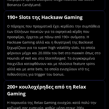
Bonanza CandyLand.
190+ Slots της Hacksaw Gaming
Ο πάροχος που πραγματικά έχει κερδίσει την συμπάθεια
των Ελλήνων παικτών για τα εκρηκτικά κέρδη που
προσφέρει, έρχεται με πάνω από 190+ ονόματα. Η
Hacksaw Gaming αλλά και η θυγατρική της Backseat
ξεχωρίζουν για τα super high volatility slots, τα οποία
φέρνουν μέχρι και 20.000x του bet στο maxwin όπως στο
Hounds of Hell και στο Stormforged. Τα συγκεκριμένα
παιχνίδια καταφθάνουν και με πλούσια feature spins
αλλά και με ante bets, τα οποία ενισχύουν x10 τις
πιθανότητες για trigger του bonus.
200+ κουλοχέρηδες από τη Relax
Gaming
Η παρουσία της Relax Gaming ενισχύει κατά πολύ την
καζινική σας εμπειρία, καθώς μέσα στους 200+