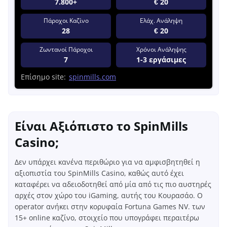
7.800+
€ 20
Πάροχοι Καζίνο
Ελάχ. Ανάληψη
28
€ 20
Ζωντανοί Πάροχοι
Χρόνοι Ανάληψης
7
1-3 εργάσιμες
Επίσημο site:
spinmills.com
Είναι Αξιόπιστο το SpinMills
Casino;
Δεν υπάρχει κανένα περιθώριο για να αμφισβητηθεί η
αξιοπιστία του SpinMills Casino, καθώς αυτό έχει
καταφέρει να αδειοδοτηθεί από μία από τις πιο αυστηρές
αρχές στον χώρο του iGaming, αυτής του Κουρασάο. Ο
operator ανήκει στην κορυφαία Fortuna Games NV. των
15+ online καζίνο, στοιχείο που υπογράφει περαιτέρω