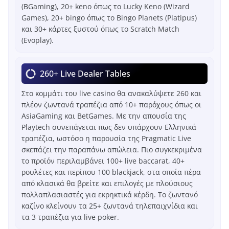
(BGaming), 20+ keno όπως το Lucky Keno (Wizard
Games), 20+ bingo όπως το Bingo Planets (Platipus)
και 30+ κάρτες ξυστού όπως το Scratch Match
(Evoplay).
260+ Live Dealer Tables
Στο κομμάτι του live casino θα ανακαλύψετε 260 και
πλέον ζωντανά τραπέζια από 10+ παρόχους όπως οι
AsiaGaming και BetGames. Με την απουσία της
Playtech συνεπάγεται πως δεν υπάρχουν Ελληνικά
τραπέζια, ωστόσο η παρουσία της Pragmatic Live
σκεπάζει την παραπάνω απώλεια. Πιο συγκεκριμένα
το προϊόν περιλαμβάνει 100+ live baccarat, 40+
ρουλέτες και περίπου 100 blackjack, στα οποία πέρα
από κλασικά θα βρείτε και επιλογές με πλούσιους
πολλαπλασιαστές για εκρηκτικά κέρδη. Το ζωντανό
καζίνο κλείνουν τα 25+ ζωντανά τηλεπαιχνίδια και
τα 3 τραπέζια για live poker.