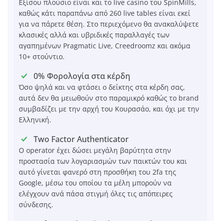
Εξίσου πλούσιο είναι και το live casino του SpinMills,
καθώς κάτι παραπάνω από 260 live tables είναι εκεί
για να πάρετε θέση. Στο περιεχόμενο θα ανακαλύψετε
κλασικές αλλά και υβριδικές παραλλαγές των
αγαπημένων Pragmatic Live, Creedroomz και ακόμα
10+ στούντιο.
0% Φορολογία στα κέρδη
Όσο ψηλά και να φτάσει ο δείκτης στα κέρδη σας,
αυτά δεν θα μειωθούν στο παραμικρό καθώς το brand
συμβαδίζει με την αρχή του Κουρασάο, και όχι με την
Ελληνική.
Two Factor Authenticator
Ο operator έχει δώσει μεγάλη βαρύτητα στην
προστασία των λογαριασμών των παικτών του και
αυτό γίνεται φανερό στη προσθήκη του 2fa της
Google, μέσω του οποίου τα μέλη μπορούν να
ελέγχουν ανά πάσα στιγμή όλες τις απόπειρες
σύνδεσης.