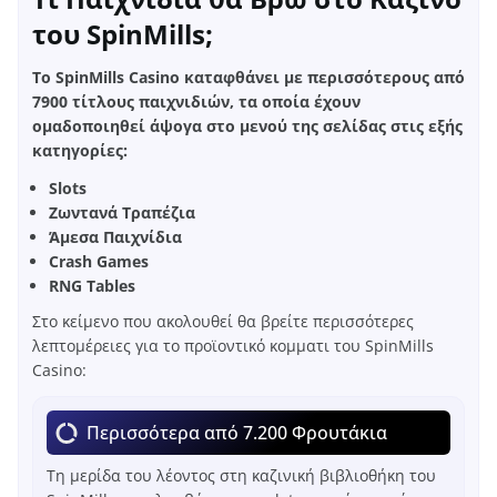
του SpinMills;
Το SpinMills Casino καταφθάνει με περισσότερους από
7900 τίτλους παιχνιδιών, τα οποία έχουν
ομαδοποιηθεί άψογα στο μενού της σελίδας στις εξής
κατηγορίες:
Slots
Ζωντανά Τραπέζια
Άμεσα Παιχνίδια
Crash Games
RNG Tables
Στο κείμενο που ακολουθεί θα βρείτε περισσότερες
λεπτομέρειες για το προϊοντικό κομματι του SpinMills
Casino:
Περισσότερα από 7.200 Φρουτάκια
Τη μερίδα του λέοντος στη καζινική βιβλιοθήκη του