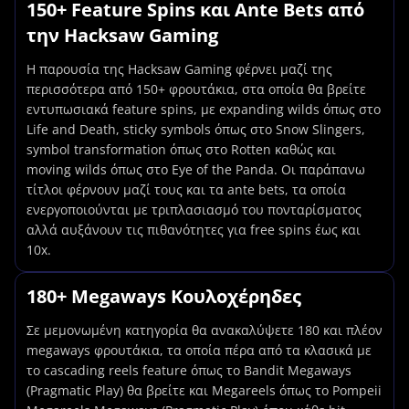
150+ Feature Spins και Ante Bets από
την Hacksaw Gaming
Η παρουσία της Hacksaw Gaming φέρνει μαζί της
περισσότερα από 150+ φρουτάκια, στα οποία θα βρείτε
εντυπωσιακά feature spins, με expanding wilds όπως στο
Life and Death, sticky symbols όπως στο Snow Slingers,
symbol transformation όπως στο Rotten καθώς και
moving wilds όπως στο Eye of the Panda. Οι παράπανω
τίτλοι φέρνουν μαζί τους και τα ante bets, τα οποία
ενεργοποιούνται με τριπλασιασμό του πονταρίσματος
αλλά αυξάνουν τις πιθανότητες για free spins έως και
10x.
180+ Megaways Κουλοχέρηδες
Σε μεμονωμένη κατηγορία θα ανακαλύψετε 180 και πλέον
megaways φρουτάκια, τα οποία πέρα από τα κλασικά με
το cascading reels feature όπως το Bandit Megaways
(Pragmatic Play) θα βρείτε και Megareels όπως το Pompeii