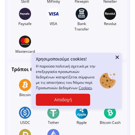
Skrill
MiFinity
Flexepin
Neteller
Paysafe
VISA
Bank
Revolut
Transfer
Mastercard
Χρησιμοποιούμε cookies!
Η παρούσα πολιτική σχετικά με την
Τρόποι Crypto
επεξεργασία προσωπικών
δεδομένων καταρτίζεται σύμφωνα
με τις απαιτήσεις του Νόμου περί
Προσωπικών Δεδομένων
Cookies
.
Bitcoin
Cardano
Litecoin
Tron
Αποδοχή
(ADA)
USDC
Tether
Ripple
Bitcoin Cash