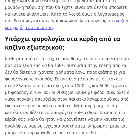
υποχρεωμένοι να ολοκληρώσετε την διαδικασία και η
μοναδική “κύρωση” που θα έχετε, είναι ότι δεν θα μπορείτε
να κάνετε αναλήψεις. Κατά τα λοιπά όμως ο λογαριασμός
σας θα συνεχίσει να είναι κανονικά λειτουργικός στο
καζίνο
και χωρίς ταυτοποίηση
.
Υπάρχει φορολογία στα κέρδη από τα
καζίνο εξωτερικού;
Κάθε μία από τις επιτυχίες που θα έχετε από το ποντάρισμά
σας στα ξένα καζίνο θα έρθει αυτούσια στην τσέπη σας και
δεν θα δείτε να “χάνετε” χρήματα λόγω παρακράτησης για
φορολογικούς σκοπούς. Σε αντίθεση λοιπόν με ότι ισχύει
στην Ελλάδα όπου επιτυχίες από 100€ ως και 500€ έρχονται
με φορολογία 15% και οι νίκες με 500€+ με φόρο 20%, όλες οι
νίκες περνάνε απευθείας στον παικτικό λογαριασμό και από
εκεί στον προσωπικό του παίκτη. Μια μικρή σημείωση
ωστόσο, αν θέλετε να αποφύγετε κάθε είδους taxation στα
κέρδη σας, καλό θα ήταν να φροντίσετε να μην κάνετε τις
αναλήψεις σας σε εγχώρια συστήματα πληρωμής, μιας και
μπορεί να φορολογηθείτε σε ετήσιο επίπεδο.