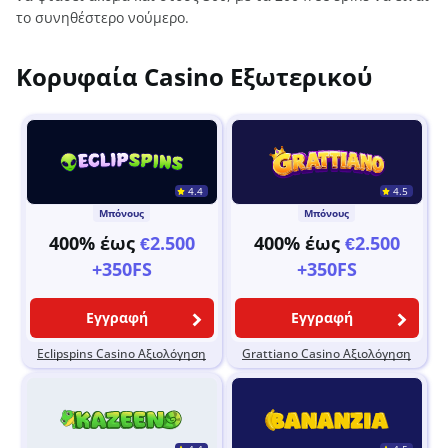
το συνηθέστερο νούμερο.
Κορυφαία Casino Εξωτερικού
4.4
4.5
Μπόνους
Μπόνους
400% έως
€2.500
400% έως
€2.500
+350FS
+350FS
Εγγραφή
Εγγραφή
Eclipspins Casino Αξιολόγηση
Grattiano Casino Αξιολόγηση