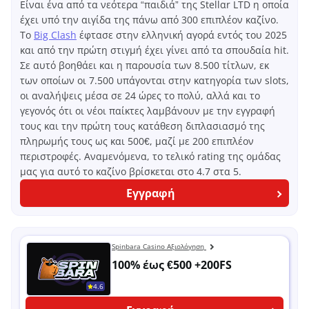
Είναι ένα από τα νεότερα “παιδιά” της Stellαr LTD η οποία
έχει υπό την αιγίδα της πάνω από 300 επιπλέον καζίνο.
Το
Big Clash
έφτασε στην ελληνική αγορά εντός του 2025
και από την πρώτη στιγμή έχει γίνει από τα σπουδαία hit.
Σε αυτό βοηθάει και η παρουσία των 8.500 τίτλων, εκ
των οποίων οι 7.500 υπάγονται στην κατηγορία των slots,
οι αναλήψεις μέσα σε 24 ώρες το πολύ, αλλά και το
γεγονός ότι οι νέοι παίκτες λαμβάνουν με την εγγραφή
τους και την πρώτη τους κατάθεση διπλασιασμό της
πληρωμής τους ως και 500€, μαζί με 200 επιπλέον
περιστροφές. Αναμενόμενα, το τελικό rating της ομάδας
μας για αυτό το καζίνο βρίσκεται στο 4.7 στα 5.
Εγγραφή
Spinbara Casino Αξιολόγηση
100% έως
€500 +200FS
4.6