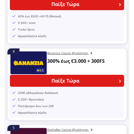
Παίξε Τώρα
60% έως €600 +60 FS (Reload)
9.300+ slots
Turbo Spins
Αφορολόγητα κέρδη
4
Bananzia Casino Αξιολόγηση
300% έως
€3.000 + 300FS
4.5
Παίξε Τώρα
200€ εβδομαδιαίο Rakeback
5.200+ Φρουτάκια
Ποντάρισμα άνω των 20€
Αφορολόγητα κέρδη
5
DrellaBet Casino Αξιολόγηση