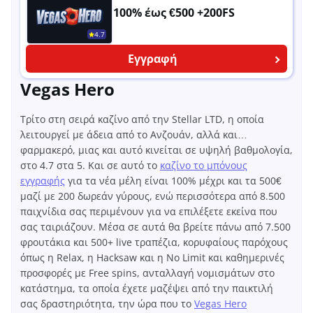
100% έως
€500 +200FS
4.7
Εγγραφή
Vegas Hero
Τρίτο στη σειρά καζίνο από την Stellar LTD, η οποία
λειτουργεί με άδεια από το Ανζουάν, αλλά και…
φαρμακερό, μιας και αυτό κινείται σε υψηλή βαθμολογία,
στο 4.7 στα 5. Και σε αυτό το
καζίνο το μπόνους
εγγραφής
για τα νέα μέλη είναι 100% μέχρι και τα 500€
μαζί με 200 δωρεάν γύρους, ενώ περισσότερα από 8.500
παιχνίδια σας περιμένουν για να επιλέξετε εκείνα που
σας ταιριάζουν. Μέσα σε αυτά θα βρείτε πάνω από 7.500
φρουτάκια και 500+ live τραπέζια, κορυφαίους παρόχους
όπως η Relax, η Hacksaw και η No Limit και καθημερινές
προσφορές με Free spins, ανταλλαγή νομισμάτων στο
κατάστημα, τα οποία έχετε μαζέψει από την παικτιλή
σας δραστηριότητα, την ώρα που το
Vegas Hero