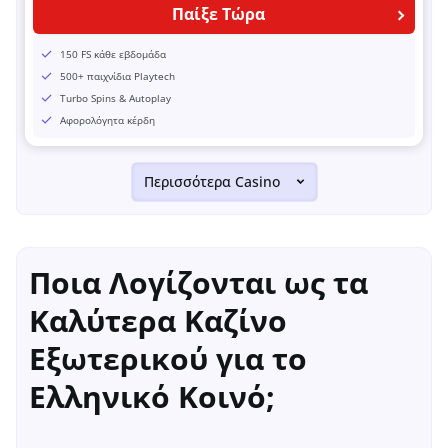
Παίξε Τώρα
150 FS κάθε εβδομάδα
500+ παιχνίδια Playtech
Turbo Spins & Autoplay
Αφορολόγητα κέρδη
Περισσότερα Casino
Ποια Λογίζονται ως τα
Καλύτερα Καζίνο
Εξωτερικού για το
Ελληνικό Κοινό;