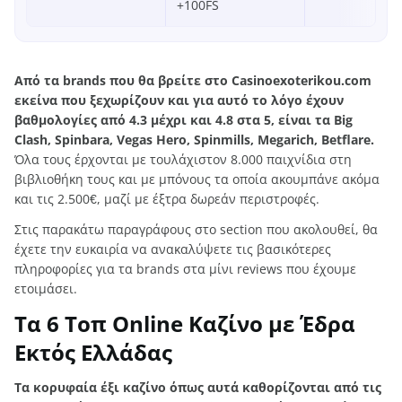
+100FS
Από τα brands που θα βρείτε στο Casinoexoterikou.com
εκείνα που ξεχωρίζουν και για αυτό το λόγο έχουν
βαθμολογίες από 4.3 μέχρι και 4.8 στα 5, είναι τα Big
Clash, Spinbara, Vegas Hero, Spinmills, Megarich, Betflare.
Όλα τους έρχονται με τουλάχιστον 8.000 παιχνίδια στη
βιβλιοθήκη τους και με μπόνους τα οποία ακουμπάνε ακόμα
και τις 2.500€, μαζί με έξτρα δωρεάν περιστροφές.
Στις παρακάτω παραγράφους στο section που ακολουθεί, θα
έχετε την ευκαιρία να ανακαλύψετε τις βασικότερες
πληροφορίες για τα brands στα μίνι reviews που έχουμε
ετοιμάσει.
Τα 6 Τοπ Online Καζίνο με Έδρα
Εκτός Ελλάδας
Τα κορυφαία έξι καζίνο όπως αυτά καθορίζονται από τις