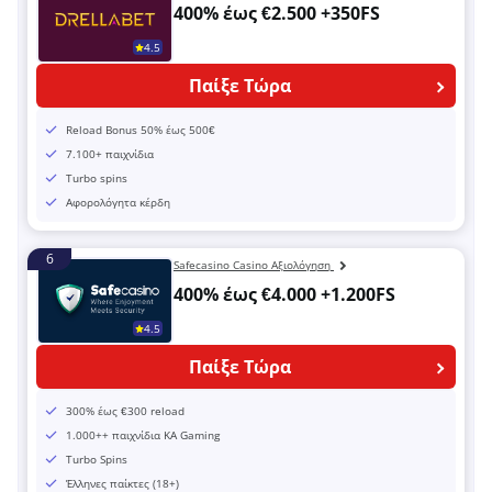
400% έως
€2.500 +350FS
4.5
Παίξε Τώρα
Reload Bonus 50% έως 500€
7.100+ παιχνίδια
Turbo spins
Αφορολόγητα κέρδη
6
Safecasino Casino Αξιολόγηση
400% έως
€4.000 +1.200FS
4.5
Παίξε Τώρα
300% έως €300 reload
1.000++ παιχνίδια KA Gaming
Turbo Spins
Έλληνες παίκτες (18+)