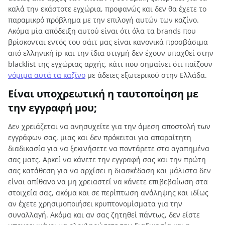
καλά την εκάστοτε εγχώρια, προφανώς και δεν θα έχετε το
παραμικρό πρόβλημα με την επιλογή αυτών των καζίνο.
Ακόμα μία απόδειξη αυτού είναι ότι όλα τα brands που
βρίσκονται εντός του σάιτ μας είναι κανονικά προσβάσιμα
από ελληνική ip και την ίδια στιγμή δεν έχουν υπαχθεί στην
blacklist της εγχώριας αρχής, κάτι που σημαίνει ότι παίζουν
νόμιμα αυτά τα καζίνο
με άδειες εξωτερικού στην Ελλάδα.
Είναι υποχρεωτική η ταυτοποίηση με
την εγγραφή μου;
Δεν χρειάζεται να ανησυχείτε για την άμεση αποστολή των
εγγράφων σας, μιας και δεν πρόκειται για απαραίτητη
διαδικασία για να ξεκινήσετε να ποντάρετε στα αγαπημένα
σας ματς. Αρκεί να κάνετε την εγγραφή σας και την πρώτη
σας κατάθεση για να αρχίσει η διασκέδαση και μάλιστα δεν
είναι απίθανο να μη χρειαστεί να κάνετε επιβεβαίωση στα
στοιχεία σας, ακόμα και σε περίπτωση ανάληψης και ιδίως
αν έχετε χρησιμοποιήσει κρυπτονομίσματα για την
συναλλαγή. Ακόμα και αν σας ζητηθεί πάντως, δεν είστε