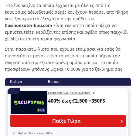
Τα ξένα καζίνο τα οποία έρχονται με άδειες από τις
κορυφαίες αδειοδοτικές αρχές και έχουν περάσει από πλήρη
και εξονυχιστικό έλεγχο από την ομάδα του
Casinoexoterikou.com
είναι εκείνα τα οποία αξίζει να
εμπιστευτείτε, κερδίζοντας επίσης και οφέλη όπως παιχνίδι
χωρίς ταυτοποίηση και φορολογία.
Στην παρακάτω λίστα που έχουμε ετοιμάσει για εσάς θα
συναντήσετε μόνο εκείνα τα καζίνο τα οποία πήραν την
έγκριση από την εξειδικευμένη ομάδα μας και τα οποία
προσφέρουν μπόνους ως και 10.000€ για το ξεκίνημα σας.
Καζίνο
Bonus
1
Eclipspins Casino Αξιολόγηση
400% έως
€2.500 +350FS
4.4
Παίξε Τώρα
Reload Bonus έως 500€