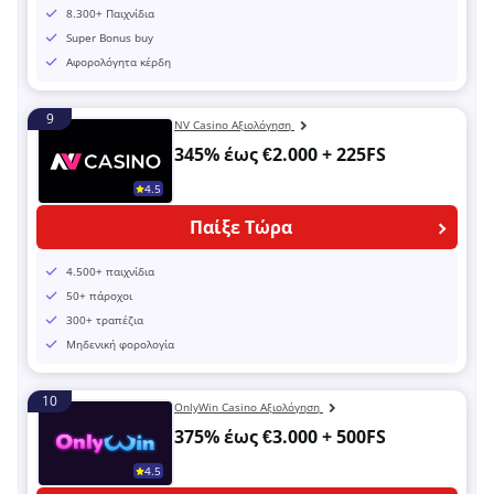
8.300+ Παιχνίδια
Super Bonus buy
Αφορολόγητα κέρδη
9
NV Casino Αξιολόγηση
345% έως
€2.000 + 225FS
4.5
Παίξε Τώρα
4.500+ παιχνίδια
50+ πάροχοι
300+ τραπέζια
Μηδενική φορολογία
10
OnlyWin Casino Αξιολόγηση
375% έως
€3.000 + 500FS
4.5