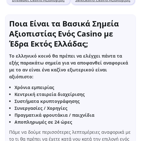
Ποια Είναι τα Βασικά Σημεία
Αξιοπιστίας Ενός Casino με
Έδρα Εκτός Ελλάδας;
Το ελληνικό κοινό θα πρέπει να ελέγχει πάντα τα
εξής παρακάτω σημεία για να αποφανθεί αναφορικά
με το αν είναι ένα καζίνο εξωτερικού είναι
αξιόπιστο:
Χρόνια εμπειρίας
Κεντρική εταιρεία διαχείρισης
Συστήματα κρυπτογράφησης
Συνεργασίες / Χορηγίες
Πραγματικά φρουτάκια / παιχνίδια
Αποπληρωμές σε 24 ώρες
Πάμε να δούμε περισσότερες λεπτομέρειες αναφορικά με
το τι θα πρέπει να έχετε κατά νου κατά την επιλογή ενός