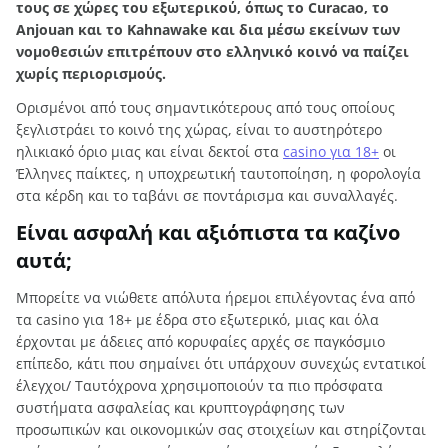
τους σε χώρες του εξωτερικού, όπως το Curacao, το
Anjouan και το Kahnawake και δια μέσω εκείνων των
νομοθεσιών επιτρέπουν στο ελληνικό κοινό να παίζει
χωρίς περιορισμούς.
Ορισμένοι από τους σημαντικότερους από τους οποίους
ξεγλιστράει το κοινό της χώρας, είναι το αυστηρότερο
ηλικιακό όριο μιας και είναι δεκτοί στα
casino για 18
+
οι
Έλληνες παίκτες, η υποχρεωτική ταυτοποίηση, η φορολογία
στα κέρδη και το ταβάνι σε ποντάρισμα και συναλλαγές.
Είναι ασφαλή και αξιόπιστα τα καζίνο
αυτά;
Μπορείτε να νιώθετε απόλυτα ήρεμοι επιλέγοντας ένα από
τα
casino για 18+
με έδρα στο εξωτερικό, μιας και όλα
έρχονται με άδειες από κορυφαίες αρχές σε παγκόσμιο
επίπεδο, κάτι που σημαίνει ότι υπάρχουν συνεχώς εντατικοί
έλεγχοι/ Ταυτόχρονα χρησιμοποιούν τα πιο πρόσφατα
συστήματα ασφαλείας και κρυπτογράφησης των
προσωπικών και οικονομικών σας στοιχείων και στηρίζονται