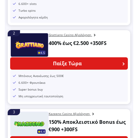
6.600+ slots
Turbo spins
Αφορολόγητα κέρδη
2
Grattiano Casino Αξιολόγηση
400% έως
€2.500 +350FS
4.5
Παίξε Τώρα
Μπόνους Ανανέωσης έως 500€
6.600+ Φρουτάκια
Super bonus buy
Μη υποχρεωτική ταυτοποίηση
3
Kazeeno Casino Αξιολόγηση
150% Αποκλειστικό Bonus έως
€900 +300FS
4.4