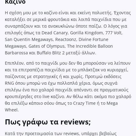
Καζίνο
Η σχέση μου με το καζίνο είναι και εκείνη πολυετής. Έχοντας
καταλήξει σε μερικά φρουτάκια και λοιπά παιχνίδια που με
συναρπάζουν και τα ανακυκλώνω όποτε παίζω. Ο λόγος για
επιλογές όπως τα Dead Canary, Gorilla Kingdom, 777 Volt,
San Quentin Megaways, Reactoonz, Divine Fortune
Megaways, Gates of Olympus, The Incredible Balloon
Barbarossa και Buffalo Blitz 2 μεταξύ άλλων.
Επιπλέον, από το παιχνίδι μου δεν θα μπορούσαν να λείπουν
και τα επιτραπέζια παιχνίδια με το μπλάκτζακ να κυριαρχεί,
παίζοντας με στρατηγικές ή και χωρίς. Προτιμώ εκδόσεις
RNG όπου μπορώ να έχω πολλαπλά χέρια, όμως συχνά
επιλέγω ένα πιο χαλαρό παιχνίδι απέναντι σε πραγματικούς
κρουπιέρηδες στο live καζίνο. Αν θέλω κάτι ακόμα πιο χαλαρό
θα επιλέξω κάποιο σόου όπως το Crazy Time ή το Mega
Wheel.
Πως γράφω τα reviews;
Κατά την προετοιμασία των reviews, υπάρχει βεβαίως