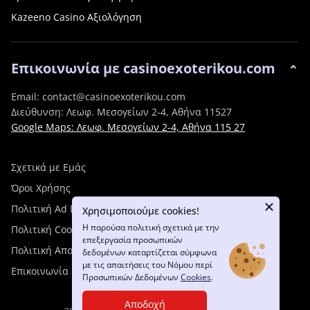
Kazeeno Casino Αξιολόγηση
Επικοινωνία με casinoexoterikou.com
Email: contact@casinoexoterikou.com
Διεύθυνση: Λεωφ. Μεσογείων 2-4, Αθήνα 11527
Google Maps: Λεωφ. Μεσογείων 2-4, Αθήνα 115 27
Σχετικά με Εμάς
Όροι Χρήσης
Πολιτική Ad Disclosure
Χρησιμοποιούμε cookies!
Η παρούσα πολιτική σχετικά με την
Πολιτική Cookies
επεξεργασία προσωπικών
Πολιτική Απορρήτου
δεδομένων καταρτίζεται σύμφωνα
με τις απαιτήσεις του Νόμου περί
Επικοινωνία
Προσωπικών Δεδομένων
Cookies
.
Αποδοχή