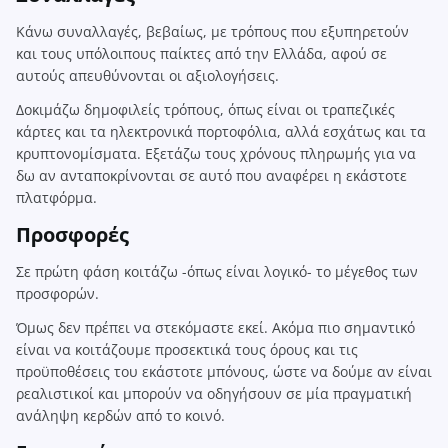
Κάνω συναλλαγές, βεβαίως, με τρόπους που εξυπηρετούν
και τους υπόλοιπους παίκτες από την Ελλάδα, αφού σε
αυτούς απευθύνονται οι αξιολογήσεις.
Δοκιμάζω δημοφιλείς τρόπους, όπως είναι οι τραπεζικές
κάρτες και τα ηλεκτρονικά πορτοφόλια, αλλά εσχάτως και τα
κρυπτονομίσματα. Εξετάζω τους χρόνους πληρωμής για να
δω αν ανταποκρίνονται σε αυτό που αναφέρει η εκάστοτε
πλατφόρμα.
Προσφορές
Σε πρώτη φάση κοιτάζω -όπως είναι λογικό- το μέγεθος των
προσφορών.
Όμως δεν πρέπει να στεκόμαστε εκεί. Ακόμα πιο σημαντικό
είναι να κοιτάζουμε προσεκτικά τους όρους και τις
προϋποθέσεις του εκάστοτε μπόνους, ώστε να δούμε αν είναι
ρεαλιστικοί και μπορούν να οδηγήσουν σε μία πραγματική
ανάληψη κερδών από το κοινό.