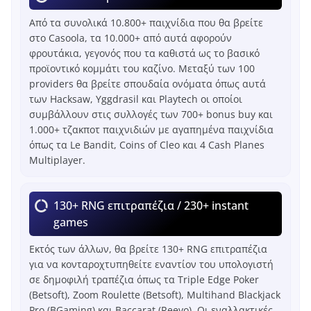
Από τα συνολικά 10.800+ παιχνίδια που θα βρείτε
στο Casoola, τα 10.000+ από αυτά αφορούν
φρουτάκια, γεγονός που τα καθιστά ως το βασικό
προϊοντικό κομμάτι του καζίνο. Μεταξύ των 100
providers θα βρείτε σπουδαία ονόματα όπως αυτά
των Hacksaw, Yggdrasil και Playtech οι οποίοι
συμβάλλουν στις συλλογές των 700+ bonus buy και
1.000+ τζακποτ παιχνιδιών με αγαπημένα παιχνίδια
όπως τα Le Bandit, Coins of Cleo και 4 Cash Planes
Multiplayer.
130+ RNG επιτραπέζια / 230+ instant
games
Εκτός των άλλων, θα βρείτε 130+ RNG επιτραπέζια
για να κονταροχτυπηθείτε εναντίον του υπολογιστή
σε δημοφιλή τραπέζια όπως τα Triple Edge Poker
(Betsoft), Zoom Roulette (Betsoft), Multihand Blackjack
Pro (BGaming) και Baccarat (Reevo). Οι εναλλακτικές