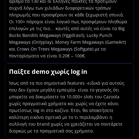
αριθμό τα 130 και οι Έλληνες παίκτες τα προτιμούν
συχνά λόγω των χιλιάδων διαφορετικών τρόπων
πληρωμής που προσφέρουν σε κάθε ξεχωριστή σπινιά.
Οι 100+ πάροχοι είναι λογικό πως προσφέρουν πληθώρα
επιλογών με τις πιο… καυτές από αυτές να είναι τα Big
Bucks Bandits Megaways (Yggdrasil), Lucky Punch
Megaways (Onlyplay), Money Farm Megaways (GameArt)
και Crows On Trees Megaways (Softgate) με τα
πονταρίσματα να είναι 0.20€ – 100€.
Παίξτε demo χωρίς log in
Ίσως από τα πιο σημαντικά features -ειδικά για αυτούς
που δεν έχουν μεγάλη εμπειρία- είναι το γεγονός ότι
μπορείτε να δοκιμάσετε τα 10.000+ slots του Cazoola
χωρίς πραγματικά χρήματα και χωρίς να έχετε κάνει
πρωτίστως log in στο καζίνο. Έτσι, θα αποκτήσετε
καλύτερη εικόνα σχετικά με το τι περιλαμβάνει η
συλλογή του brand χωρίς να χρειάζεται να ποντάρετε
διαρκώς με τα πραγματικά σας χρήματα.