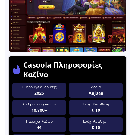
Casoola Πληροφορίες
Καζίνο
Ημερομηνία Ίδρυσης
Άδεια
2026
Anjuan
Αριθμός παιχνιδιών
Ελάχ. Κατάθεση
10.800+
€ 10
Πάροχοι Καζίνο
Ελάχ. Ανάληψη
44
€ 10