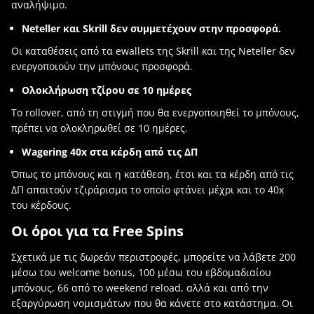
αναλήψιμο.
Neteller και Skrill δεν συμμετέχουν στην προσφορά.
Οι καταθέσεις από τα ewallets της Skrill και της Neteller δεν
ενεργοποιούν την μπόνους προσφορά.
Ολοκλήρωση τζίρου σε 10 ημέρες
Το rollover, από τη στιγμή που θα ενεργοποιηθεί το μπόνους,
πρέπει να ολοκληρωθεί σε 10 ημέρες.
Wagering 40x στα κέρδη από τις ΔΠ
Όπως το μπόνους και η κατάθεση, έτσι και τα κέρδη από τις
ΔΠ απαιτούν τζιράρισμα το οποίο φτάνει μέχρι και το 40x
του κέρδους.
Οι όροι για τα Free Spins
Σχετικά με τις δωρεάν περιστροφές, μπορείτε να λάβετε 200
μέσω του welcome bonus, 100 μέσω του εβδομαδιαίου
μπόνους, 66 από το weekend reload, αλλά και από την
εξαργύρωση νομισμάτων που θα κάνετε στο κατάστημα. Οι