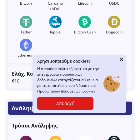
Bitcoin
Cardano
Litecoin
USDC
(ADA)
Tether
Ripple
Bitcoin Cash
Dogecoin
Ethereum
Χρησιμοποιούμε cookies!
Η παρούσα πολιτική σχετικά με την
Ελάχ. Κατάθεση
επεξεργασία προσωπικών
δεδομένων καταρτίζεται σύμφωνα
€10
με τις απαιτήσεις του Νόμου περί
Προσωπικών Δεδομένων
Cookies
.
Αποδοχή
Ανάληψη
Τρόποι Ανάληψης