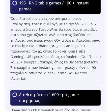
195+ RNG table games / 190 + instant
games
Όσοι λατρεύουν να έχουν αντιμέτωπο τον
υπολογιστή, τότε η συλλογή με τα σχεδόν 200 RNG
επιτραπέζια του Turbo Wins θα τους δώσει ακριβώς
αυτό που χρειάζονται. Ανάμεσα στις διαθέσιμες
επιλογές, σας περιμένουν 60+ τίτλοι μπλάκτζακ, όπως
το Blackjack Multihand (Dragon Gaming), 65+
παραλλαγές πόκερ, όπως το Poker King (TaDa
Gaming), 45+ ρουλέτες, όπως το Roulette (One Touch)
και 25+ εκδοχές μπακαρά, όπως το Baccarat (Betsoft).
Στο κομμάτι των instant games, φιλοξενούνται 190+
παιχνίδια, όπως τα Mines (Spribe) και Aviatrix
(Aviatrix).
Διαθεσιμότητα 1.600+ pregame
ημερησίως
Πάνω από 1.600 prematch γεγονότα είναι άμεσα