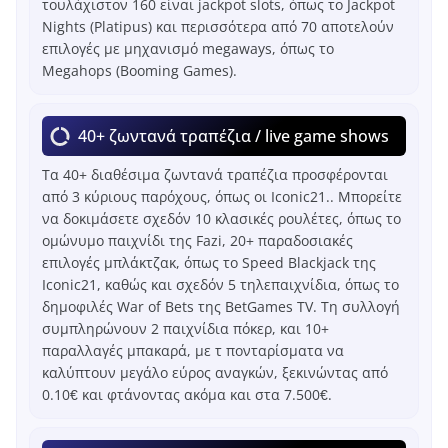
τουλάχιστον 160 είναι jackpot slots, όπως το Jackpot
Nights (Platipus) και περισσότερα από 70 αποτελούν
επιλογές με μηχανισμό megaways, όπως το
Megahops (Booming Games).
40+ ζωντανά τραπέζια / live game shows
Τα 40+ διαθέσιμα ζωντανά τραπέζια προσφέρονται
από 3 κύριους παρόχους, όπως οι Iconic21.. Μπορείτε
να δοκιμάσετε σχεδόν 10 κλασικές ρουλέτες, όπως το
ομώνυμο παιχνίδι της Fazi, 20+ παραδοσιακές
επιλογές μπλάκτζακ, όπως το Speed Blackjack της
Iconic21, καθώς και σχεδόν 5 τηλεπαιχνίδια, όπως το
δημοφιλές War of Bets της BetGames TV. Τη συλλογή
συμπληρώνουν 2 παιχνίδια πόκερ, και 10+
παραλλαγές μπακαρά, με τ πονταρίσματα να
καλύπτουν μεγάλο εύρος αναγκών, ξεκινώντας από
0.10€ και φτάνοντας ακόμα και στα 7.500€.