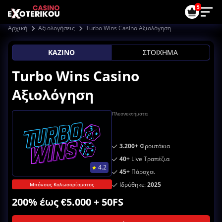
5
Αρχική
Αξιολογήσεις
Turbo Wins Casino Αξιολόγηση
ΚΑΖΙΝΟ
ΣΤΟΙΧΗΜΑ
35+
Αθλήματα
Turbo Wins Casino
250+
Έξτρα Αγορές
Αξιολόγηση
5%
Γκανιότα
Ιδρύθηκε:
2025
Πλεονεκτήματα
3.200+
Φρουτάκια
40+
Live Τραπέζια
4.2
45+
Πάροχοι
Ιδρύθηκε:
2025
Μπόνους Καλωσορίσματος
200% έως
€5.000 + 50FS