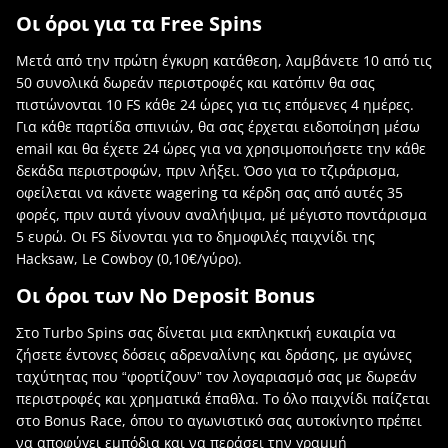
Οι όροι για τα Free Spins
Μετά από την πρώτη έγκυρη κατάθεση, λαμβάνετε 10 από τις
50 συνολικά δωρεάν περιστροφές και κατόπιν θα σας
πιστώνονται 10 FS κάθε 24 ώρες για τις επόμενες 4 ημέρες.
Για κάθε παρτίδα σπινιών, θα σας έρχεται ειδοποίηση μέσω
email και θα έχετε 24 ώρες για να χρησιμοποιήσετε την κάθε
δεκάδα περιστροφών, πριν λήξει. Όσο για το τζιράρισμα,
οφείλεται να κάνετε wagering τα κέρδη σας από αυτές 35
φορές, πριν αυτά γίνουν αναλήψιμα, μέ μέγιστο ποντάρισμα
5 ευρώ. Οι FS δίνονται για το δημοφιλές παιχνίδι της
Hacksaw, Le Cowboy (0,10€/γύρο).
Οι όροι των No Deposit Bonus
Στο Turbo Spins σας δίνεται μια εκπληκτική ευκαιρία να
ζήσετε έντονες δόσεις αδρεναλίνης και δράσης, με αγώνες
ταχύτητας που “φορτίζουν” τον λογαριασμό σας με δωρεάν
περιστροφές και χρηματικά έπαθλα. Το όλο παιχνίδι παίζεται
στο Bonus Race, όπου το αγωνιστικό σας αυτοκίνητο πρέπει
να αποφύγει εμπόδια και να περάσει την γραμμή