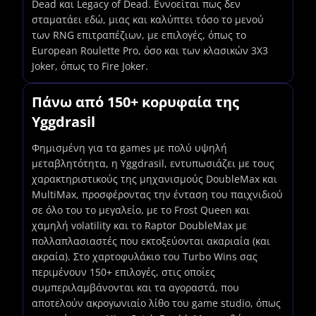
Dead και Legacy of Dead. Εννοείται πως δεν
σταματάει εδώ, μιας και καλύπτει τόσο το μενού
των RNG επιτραπέζιων, με επιλογές, όπως το
European Roulette Pro, όσο και των κλασικών 3X3
Joker, όπως το Fire Joker.
Πάνω από 150+ κορυφαία της
Yggdrasil
Φημισμένη για τα games με πολύ υψηλή
μεταβλητότητα, η Yggdrasil, εντυπωσιάζει με τους
χαρακτηριστικούς της μηχανισμούς DoubleMax και
MultiMax, προσφέροντας την ένταση του παιχνιδιού
σε όλο του το μεγαλείο, με το Frost Queen και
χαμηλή volatility και το Raptor DoubleMax με
πολλαπλασιαστές που εκτοξεύονται ακαριαία (και
ακραία). Στο χαρτοφυλάκιο του Turbo Wins σας
περιμένουν 150+ επιλογές, στις οποίες
συμπεριλαμβάνονται και τα αγοραστά, που
αποτελούν ακρογωνιαίο λίθο του game studio, όπως