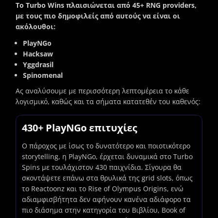
Το Turbo Wins πλαισιώνεται από 45+ RNG providers,
με τους πιο δημοφιλείς από αυτούς να είναι οι
ακόλουθοι:
PlayNGo
Hacksaw
Yggdrasil
Spinomenal
Ας αναλύσουμε με περισσότερη λεπτομέρεια το κάθε
λογισμικό, καθώς και τα σήματα κατατεθέν του καθενός:
430+ PlayNGo επιτυχίες
Ο πάροχος με ίσως το δυνατότερο και ποιοτικότερο
storytelling, η PlayNGo, έρχεται δυναμικά στο Turbo
Spins με τουλάχιστον 430 παιχνίδια. Σίγουρα θα
σκοντάψετε επάνω στα θρυλικά της grid slots, όπως
το Reactoonz και το Rise of Olympus Origins, ενώ
αδιαμφισβήτητα δεν αφήνουν κανένα αδιάφορο τα
πιο διάσημα στην κατηγορία του Βιβλίου, Book of