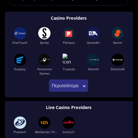
Casino Providers
OneTouch
Spribe
Platipus
GameArt
Swintt
Evoplay
Fantasma
TrueLab
Slotmill
Smartsoft
Games
Περισσότερα
Live Casino Providers
Playtech
BetGames.TV...
Iconic21