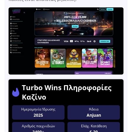
Turbo Wins Πληροφορίες
Καζίνο
Ημερομηνία Ίδρυσης
Άδεια
2025
Anjuan
Αριθμός παιχνιδιών
Ελάχ. Κατάθεση
3400+
€ 20