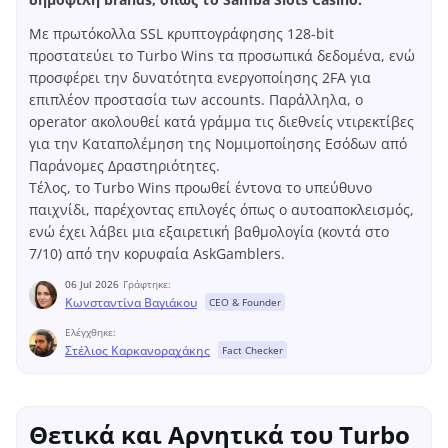
Με πρωτόκολλα SSL κρυπτογράφησης 128-bit
προστατεύει το Turbo Wins τα προσωπικά δεδομένα, ενώ
προσφέρει την δυνατότητα ενεργοποίησης 2FA για
επιπλέον προστασία των accounts. Παράλληλα, ο
operator ακολουθεί κατά γράμμα τις διεθνείς ντιρεκτίβες
για την Καταπολέμηση της Νομιμοποίησης Εσόδων από
Παράνομες Δραστηριότητες.
Τέλος, το Turbo Wins προωθεί έντονα το υπεύθυνο
παιχνίδι, παρέχοντας επιλογές όπως ο αυτοαποκλεισμός,
ενώ έχει λάβει μια εξαιρετική βαθμολογία (κοντά στο
7/10) από την κορυφαία AskGamblers.
06 Jul 2026
Γράφτηκε:
Κωνσταντίνα Βαγιάκου
CEO & Founder
Ελέγχθηκε:
Στέλιος Καρκανοραχάκης
Fact Checker
Θετικά και Αρνητικά του Turbo