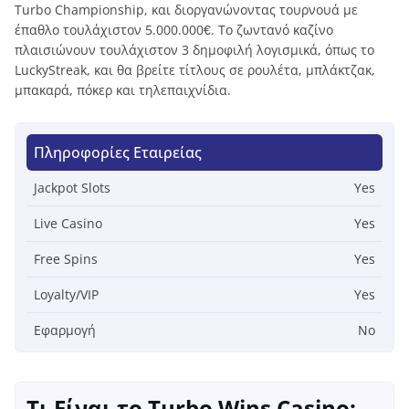
Turbo Championship, και διοργανώνοντας τουρνουά με
έπαθλο τουλάχιστον 5.000.000€. Το ζωντανό καζίνο
πλαισιώνουν τουλάχιστον 3 δημοφιλή λογισμικά, όπως το
LuckyStreak, και θα βρείτε τίτλους σε ρουλέτα, μπλάκτζακ,
μπακαρά, πόκερ και τηλεπαιχνίδια.
Πληροφορίες Εταιρείας
Jackpot Slots
Yes
Live Casino
Yes
Free Spins
Yes
Loyalty/VIP
Yes
Εφαρμογή
No
Τι Είναι το Turbo Wins Casino;