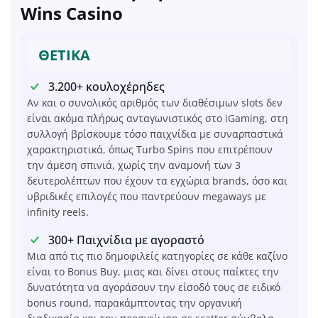
Wins Casino
ΘΕΤΙΚΑ
3.200+ κουλοχέρηδες
Αν και ο συνολικός αριθμός των διαθέσιμων slots δεν
είναι ακόμα πλήρως ανταγωνιστικός στο iGaming, στη
συλλογή βρίσκουμε τόσο παιχνίδια με συναρπαστικά
χαρακτηριστικά, όπως Turbo Spins που επιτρέπουν
την άμεση σπινιά, χωρίς την αναμονή των 3
δευτερολέπτων που έχουν τα εγχώρια brands, όσο και
υβριδικές επιλογές που παντρεύουν megaways με
infinity reels.
300+ Παιχνίδια με αγοραστό
Μια από τις πιο δημοφιλείς κατηγορίες σε κάθε καζίνο
είναι το Bonus Buy, μιας και δίνει στους παίκτες την
δυνατότητα να αγοράσουν την είσοδό τους σε ειδικό
bonus round, παρακάμπτοντας την οργανική