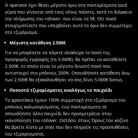
Ο operator έχει θέσει μέγιστο όριο στα πονταρίσματα (ανά
γύρο) που γίνονται από τους νέους παίκτες, κατά τη διάρκεια
τηε πλήρωσης του rollover, που είναι τα 5€. Ότι ποσό
στοιχηματίσετε που υπερβαίνει αυτό το όριο δεν συμμετέχει
στο τζιράρισμα.
Μέγιστη κατάθεση 2.500€
Για να μπορέσετε να πάρετε ολόκληρο το ποσό της
προσφοράς εγγραφής (τα 5.000€), θα πρέπει να καταθέσετε
2.500€, το οποίο είναι το μέγιστο δυνατό ποσό που
αντιστοιχεί στο μπόνους 200%. Οποιοδήποτε κατάθεση άνω
των 2.500€ θα εξακολουθήσει να σας δίνει 5.000€ bonus.
Ποσοστά τζιραρίσματος αναλόγως το παιχνίδι
Τα φρουτάκια έχουν 100% συμμετοχή στο τζιράρισμα του
μπόνους καλωσορίσματος, ενώ πονταρίσματα σε
οποιοδήποτε άλλο παιχνίδι δεν προσμετράται στην
ικανοποίηση του rollover. Ωστόσο, στους Όρους του καζίνο
θα βρείτε λίστα με slots που δεν πληρούν τις προϋποθέσεις
του τζιραρίσματος.