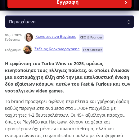
Εγγραφή
Περιεχόμενα
06 Jul 2026
Κωνσταντίνα Βαγιάκου
CEO & Founder
Γράφτηκε:
Στέλιος Καρκανοραχάκης
Ελέγχθηκε:
Fact Checker
Η εμφάνιση του Turbo Wins το 2025, αμέσως
κινητοποίησε τους Έλληνες παίκτες, οι οποίοι ένιωσαν
μια ακαταμάχητη έλξη από την μια απολαυστική ένωση
δύο εξαίσιων κόσμων, αυτών του Fast & Furious και των
νοσταλγικών video games.
Tο brand προσφέρει άφθονη περιπέτεια και γρήγορη δράση,
καθώς περιηγείστε ανάμεσα στα 3.700+ παιχνίδια με
ταχύτητες 1-2 δευτερολέπτων. Οι 45+ αξιόλογοι πάροχοι,
όπως οι PlayNGo και Hacksaw, δίνουν τα χέρια και
προσφέρουν όχι μόνο εντυπωσιακό θέαμα, αλλά και
ενσωματώνοντας το gamification ραλλυ με ένα ψηφιακό