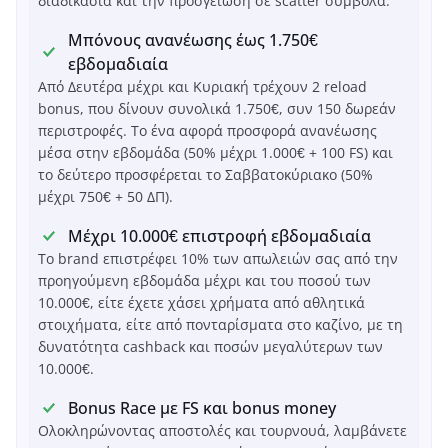
διαδικασία και την προσγείωση σε scatter σύμβολα.
Μπόνους ανανέωσης έως 1.750€
εβδομαδιαία
Από Δευτέρα μέχρι και Κυριακή τρέχουν 2 reload
bonus, που δίνουν συνολικά 1.750€, συν 150 δωρεάν
περιστροφές. Το ένα αφορά προσφορά ανανέωσης
μέσα στην εβδομάδα (50% μέχρι 1.000€ + 100 FS) και
το δεύτερο προσφέρεται το Σαββατοκύριακο (50%
μέχρι 750€ + 50 ΔΠ).
Μέχρι 10.000€ επιστροφή εβδομαδιαία
Το brand επιστρέφει 10% των απωλειών σας από την
προηγούμενη εβδομάδα μέχρι και του ποσού των
10.000€, είτε έχετε χάσει χρήματα από αθλητικά
στοιχήματα, είτε από πονταρίσματα στο καζίνο, με τη
δυνατότητα cashback και ποσών μεγαλύτερων των
10.000€.
Bonus Race με FS και bonus money
Ολοκληρώνοντας αποστολές και τουρνουά, λαμβάνετε