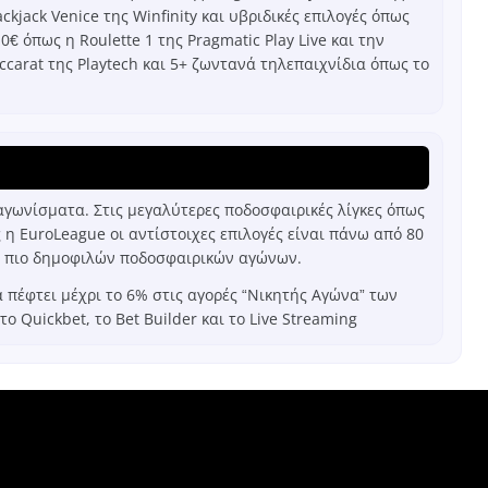
ckjack Venice της Winfinity και υβριδικές επιλογές όπως
0€ όπως η Roulette 1 της Pragmatic Play Live και την
ccarat της Playtech και 5+ ζωντανά τηλεπαιχνίδια όπως το
αγωνίσματα. Στις μεγαλύτερες ποδοσφαιρικές λίγκες όπως
 η EuroLeague οι αντίστοιχες επιλογές είναι πάνω από 80
των πιο δημοφιλών ποδοσφαιρικών αγώνων.
α πέφτει μέχρι το 6% στις αγορές “Νικητής Αγώνα” των
Quickbet, το Bet Builder και το Live Streaming