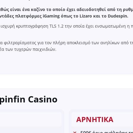
αθώς είναι ένα καζίνο το οποίο έχει αδειοδοτηθεί από τη ρυ
τάδες πλατφόρμες iGaming όπως το Lizaro και το Dudespin.
η ισχυρή κρυπτογράφηση TLS 1.2 την οποία έχει ενσωματωμένη η πλ
α φιλτραρίσματος για τον πλήρη αποκλεισμό των ανηλίκων από τη
έα των τυχερών παιχνιδιών.
pinfin Casino
ΑΡΝΗΤΙΚΑ
500€ όριo ανάληψης τ