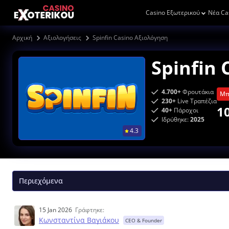
Casino Εξωτερικού
Νέα Ca
Αρχική
Αξιολογήσεις
Spinfin Casino Αξιολόγηση
Spinfin
1.200+
Αθλήματα
450+
Έξτρα Αγορές
5%
Γκανιότα
4.700+
Φρουτάκια
Ιδρύθηκε:
2025
Μπ
230+
Live Τραπέζια
1
40+
Πάροχοι
Ιδρύθηκε:
2025
4.3
Περιεχόμενα
15 Jan 2026
Γράφτηκε:
Κωνσταντίνα Βαγιάκου
CEO & Founder