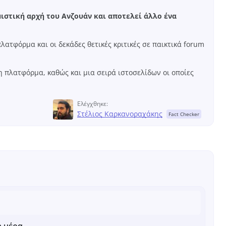
θμιστική αρχή του Ανζουάν και αποτελεί άλλο ένα
ατφόρμα και οι δεκάδες θετικές κριτικές σε παικτικά forum
 πλατφόρμα, καθώς και μια σειρά ιστοσελίδων οι οποίες
Ελέγχθηκε:
Στέλιος Καρκανοραχάκης
Fact Checker
η μέρα