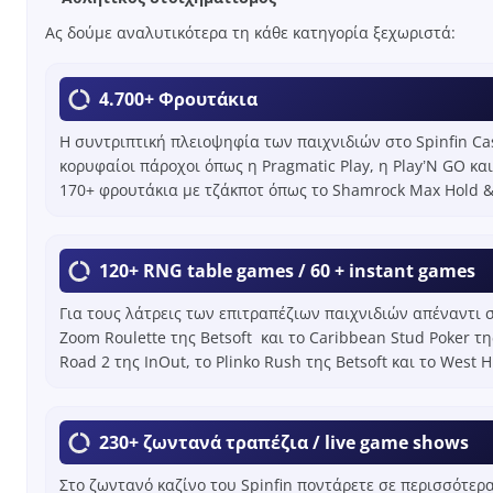
Ας δούμε αναλυτικότερα τη κάθε κατηγορία ξεχωριστά:
4.700+ Φρουτάκια
Η συντριπτική πλειοψηφία των παιχνιδιών στο Spinfin Cas
κορυφαίοι πάροχοι όπως η Pragmatic Play, η Play’N GO κα
170+ φρουτάκια με τζάκποτ όπως το Shamrock Max Hold &
120+ RNG table games / 60 + instant games
Για τους λάτρεις των επιτραπέζιων παιχνιδιών απέναντι σ
Zoom Roulette της Betsoft και το Caribbean Stud Poker 
Road 2 της InOut, το Plinko Rush της Betsoft και το West
230+ ζωντανά τραπέζια / live game shows
Στο ζωντανό καζίνο του Spinfin ποντάρετε σε περισσότερα