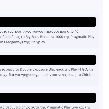
θόνες του ελληνικού κοινού περισσότεροι από 40
 όριο) όπως το Big Bass Bonanza 1000 της Pragmatic Play,
ins Megaways της Onlyplay.
ές όπως το Double Exposure Blackjack της Play’N GO, τη
αιχνίδια για γρήγορο gameplay και νίκες όπως το Chicken
ία στούντιο όπως αυτά της Pragmatic Play Live και της