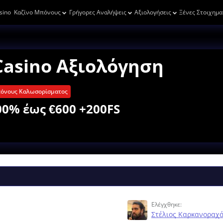
sino
Καζίνο Μπόνους
Γρήγορες Αναλήψεις
Αξιολογήσεις
Ξένες Στοιχημα
 Casino Αξιολόγηση
όνους Καλωσορίσματος
00% έως
€600 +200FS
Ελέγχθηκε:
Στέλιος Καρκανοραχ