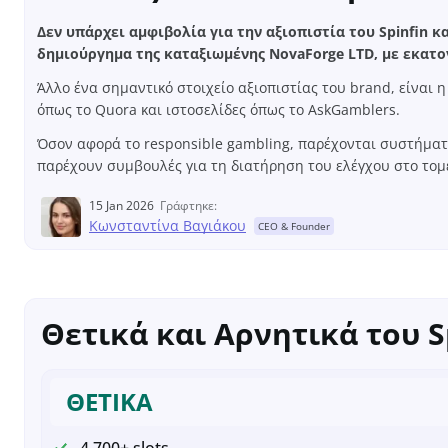
Δεν υπάρχει αμφιβολία για την αξιοπιστία του Spinfin κ
δημιούργημα της καταξιωμένης NovaForge LTD, με εκατον
Άλλο ένα σημαντικό στοιχείο αξιοπιστίας του brand, είναι 
όπως το Quora και ιστοσελίδες όπως το AskGamblers.
Όσον αφορά το responsible gambling, παρέχονται συστήματ
παρέχουν συμβουλές για τη διατήρηση του ελέγχου στο τομ
15 Jan 2026
Γράφτηκε:
Κωνσταντίνα Βαγιάκου
CEO & Founder
Θετικά και Αρνητικά του S
ΘΕΤΙΚΑ
4.700+ slots