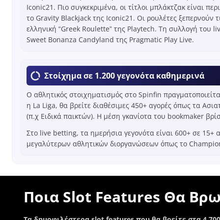
Iconic21. Πιο συγκεκριμένα, οι τίτλοι μπλάκτζακ είναι πε
το Gravity Blackjack της Iconic21. Οι ρουλέτες ξεπερνούν 
ελληνική “Greek Roulette” της Playtech. Τη συλλογή του 
Sweet Bonanza Candyland της Pragmatic Play Live.
Στοίχημα σε 1.200 γεγονότα καθημερινά
Ο αθλητικός στοιχηματισμός στο Spinfin πραγματοποιείτα
η La Liga, θα βρείτε διαθέσιμες 450+ αγορές όπως τα Ασ
(π.χ Ειδικά παικτών). Η μέση γκανίοτα του bookmaker βρ
Στο live betting, τα ημερήσια γεγονότα είναι 600+ σε 15
μεγαλύτερων αθλητικών διοργανώσεων όπως το Champions Le
Ποια Slot Features Θα Βρω
Τα δημοφιλέστερα slot features που θα βρείτε στα 4.70