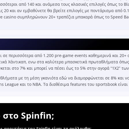
ρισσότεροι από 140 και ανάμεσα τους κλασικές επιλογές όπως το Bla
τις 20 και αν εμβαθύνετε θα βρείτε επιλογές με ποντάρισμα από 0.1
live casino συμπληρώνουν 20+ τραπέζια μπακαρά όπως το Speed Ba
ι σε περισσότερα από 1.200 pre-game events καθημερινά και 20+ 
ιατικά Χάντικαπ, ενω στα καλύτερα μπασκετικά πρωταθλήματα όπως
ίσκεται στο 7% και μπορεί να πέσει έως το 5% στην αγορά “1Χ2” 
+ αθλήματα με τη μέση γκανιότα εδώ να διαμορφώνεται σε 8% και ν
ague και το NBA. Τα διαθέσιμα features του sportsbook είναι το 
 στο Spinfin;
0+ φρουτάκια του Spinfin είναι τα ακόλουθα: