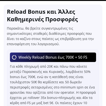
Reload Bonus και Άλλες
Καθημερινές Προσφορές
Παρακάτω, θα βρείτε συγκεντρωμένες τις
σημαντικότερες σταθερές διαθέσιμες προσφορές που
δίνει το καζίνο στους παίκτες ως επιβράβευση για την
επαναφόρτιση του λογαριασμού.
Weekly Reload Bonus έως 700€ + 50 FS
Για κάθε πληρωμή από 20€ και πάνω που κάνετε
μεταξύ Παρασκευής και Κυριακής, λαμβάνετε 50%
bonus έως 700€, ενώ αν η κατάθεσή σας είναι
τουλάχιστον 50€ θα κερδίσετε και 50 δωρεάν
περιστροφές σεταρισμένες στο minimum spin σε ένα
φρουτάκι που ορίζεται από τον operator. Η προσφορά
έρχεται με rollover 35x bonus+πληρωμής και 40x τα
κέρδη από FS με μαξ bet 5€. Οι παίκτες έχουν 10