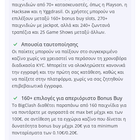
παιχνιδιών από 70+ κατασκευαστές, όπως η Playson, η
Hacksaw και η Yggdrasil. Οι χρήστες μπορούν να
επιλέξουν μεταξύ 160+ bonus buy slots, 270+
παιχνιδιών με jackpot, αλλά και 240+ ζωντανά
τραπέζια και 25 Game Shows μεταξύ άλλων.
Απουσία ταυτοποίησης
Οι παίκτες μπορούν να παίξουν στο συγκεκριμένο
καζίνο χωρίς να χρειαστεί να περάσουν τη χρονοβόρα
διαδικασία KYC. Μπορείτε να ολοκληρώσετε κανονικά
την εγγραφή και την πρώτη σας κατάθεση, καθώς και
να παίξετε στην πλατφόρμα, χωρίς να σας ζητηθούν
επιβεβαιωτικά έγγραφα.
160+ επιλογές για απεριόριστο Bonus Buy
Το BigClash διαθέτει παραπάνω από 160 παιχνίδια για
να ποντάρετε με αγοραστά σε max bet μέχρι και των
100€, σε αντίθεση με τα εγχώρια καζίνο που δίνεται η
δυνατότητα bonus buy μέχρι 20€ για τα minimum
πονταρίσματα των 0.10€/0.20€.