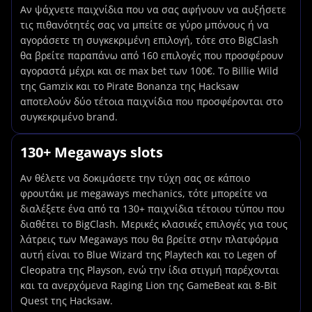
Αν ψάχνετε παιχνίδια που να σας αφήνουν να αυξήσετε
τις πιθανότητές σας να μπείτε σε γύρο μπόνους ή να
αγοράσετε τη συγκεκριμένη επιλογή, τότε στο BigClash
θα βρείτε παραπάνω από 160 επιλογές που προσφέρουν
αγοραστά μέχρι και σε max bet των 100€. Το Billie Wild
της Gamzix και το Pirate Bonanza της Hacksaw
αποτελούν δύο τέτοια παιχνίδια που προσφέρονται στο
συγκεκριμένο brand.
130+ Megaways slots
Αν θέλετε να δοκιμάσετε την τύχη σας σε κάποιο
φρουτάκι με megaways mechanics, τότε μπορείτε να
διαλέξετε ένα από τα 130+ παιχνίδια τέτοιου τύπου που
διαθέτει το BigClash. Μερικές κλασικές επιλογές για τους
λάτρεις των Megaways που θα βρείτε στην πλατφόρμα
αυτή είναι το Blue Wizard της Playtech και το Legen of
Cleopatra της Playson, ενώ την ίδια στιγμή παρέχονται
και τα ανερχόμενα Raging Lion της GameBeat και 8-Bit
Quest της Hacksaw.