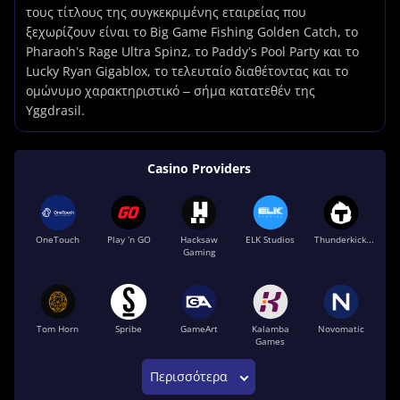
τους τίτλους της συγκεκριμένης εταιρείας που
ξεχωρίζουν είναι το Big Game Fishing Golden Catch, το
Pharaoh’s Rage Ultra Spinz, το Paddy’s Pool Party και το
Lucky Ryan Gigablox, το τελευταίο διαθέτοντας και το
ομώνυμο χαρακτηριστικό – σήμα κατατεθέν της
Yggdrasil.
Casino Providers
OneTouch
Play ’n GO
Hacksaw
ELK Studios
Thunderkick...
Gaming
Tom Horn
Spribe
GameArt
Kalamba
Novomatic
Games
Περισσότερα