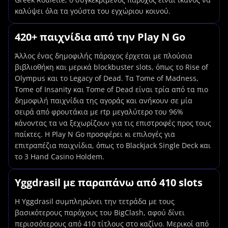
καλύψει όλα τα γούστα του εγχώριου κοινού.
420+ παιχνίδια από την Play N Go
Άλλος ένας δημοφιλής πάροχος έρχεται με πλούσια
βιβλιοθήκη και μερικά blockbuster slots, όπως το Rise of
Olympus και το Legacy of Dead. Τα Tome of Madness,
Tome of Insanity και Tome of Dead είναι τρία από τα πιο
δημοφιλή παιχνίδια της αγοράς και ανήκουν σε μία
σειρά από φρουτάκια με rtp μεγαλύτερο του 96%
κάνοντας τα να ξεχωρίζουν για τις επιστροφές προς τους
παίκτες. Η Play N Go προσφέρει κι επιλογές για
επιτραπέζια παιχνίδια, όπως το Blackjack Single Deck και
το 3 Hand Casino Holdem.
Yggdrasil με παραπάνω από 410 slots
Η Yggdrasil συμπληρώνει την τετράδα με τους
βασικότερους παρόχους του BigClash, αφού δίνει
περισσότερους από 410 τίτλους στο καζίνο. Μερικοί από