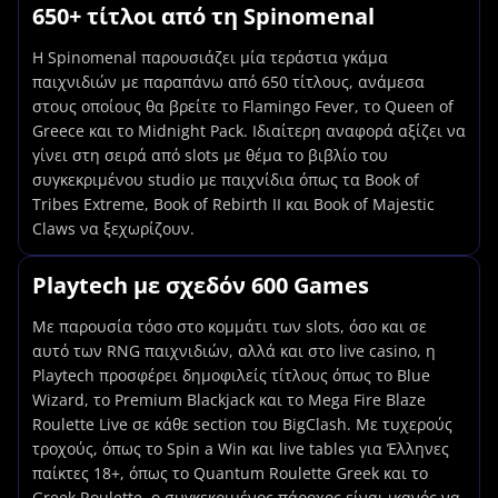
650+ τίτλοι από τη Spinomenal
Η Spinomenal παρουσιάζει μία τεράστια γκάμα
παιχνιδιών με παραπάνω από 650 τίτλους, ανάμεσα
στους οποίους θα βρείτε το Flamingo Fever, το Queen of
Greece και το Midnight Pack. Ιδιαίτερη αναφορά αξίζει να
γίνει στη σειρά από slots με θέμα το βιβλίο του
συγκεκριμένου studio με παιχνίδια όπως τα Book of
Tribes Extreme, Book of Rebirth II και Book of Majestic
Claws να ξεχωρίζουν.
Playtech με σχεδόν 600 Games
Με παρουσία τόσο στο κομμάτι των slots, όσο και σε
αυτό των RNG παιχνιδιών, αλλά και στο live casino, η
Playtech προσφέρει δημοφιλείς τίτλους όπως το Blue
Wizard, το Premium Blackjack και το Mega Fire Blaze
Roulette Live σε κάθε section του BigClash. Με τυχερούς
τροχούς, όπως το Spin a Win και live tables για Έλληνες
παίκτες 18+, όπως το Quantum Roulette Greek και το
Greek Roulette, ο συγκεκριμένος πάροχος είναι ικανός να