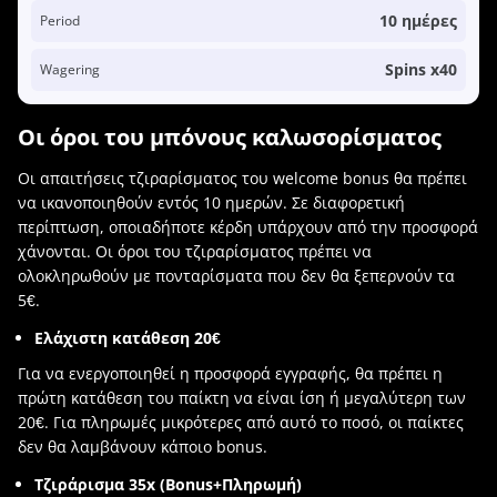
10 ημέρες
Period
Spins x40
Wagering
Οι όροι του μπόνους καλωσορίσματος
Οι απαιτήσεις τζιραρίσματος του welcome bonus θα πρέπει
να ικανοποιηθούν εντός 10 ημερών. Σε διαφορετική
περίπτωση, οποιαδήποτε κέρδη υπάρχουν από την προσφορά
χάνονται. Οι όροι του τζιραρίσματος πρέπει να
ολοκληρωθούν με πονταρίσματα που δεν θα ξεπερνούν τα
5€.
Ελάχιστη κατάθεση 20€
Για να ενεργοποιηθεί η προσφορά εγγραφής, θα πρέπει η
πρώτη κατάθεση του παίκτη να είναι ίση ή μεγαλύτερη των
20€. Για πληρωμές μικρότερες από αυτό το ποσό, οι παίκτες
δεν θα λαμβάνουν κάποιο bonus.
Τζιράρισμα 35x (Bonus+Πληρωμή)