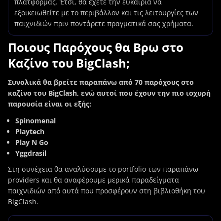
πλατφόρμας. Έτσι, θα έχετε την ευκαιρία να
εξοικειωθείτε με το περιβάλλον και τις λειτουργίες των
παιχνιδιών πριν ποντάρετε πραγματικά σας χρήματα.
Ποιους Παρόχους θα Βρω στο
Καζίνο του BigClash;
Συνολικά θα βρείτε παραπάνω από 70 παρόχους στο
καζίνο του BigClash, ενώ αυτοί που έχουν την πιο ισχυρή
παρουσία είναι οι εξής:
Spinomenal
Playtech
Play N Go
Yggdrasil
Στη συνέχεια θα αναλύσουμε το portfolio των παραπάνω
providers και θα αναφέρουμε μερικά παραδείγματα
παιχνιδιών από αυτά που προσφέρουν στη βιβλιοθήκη του
BigClash.