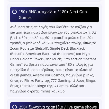
150+ RNG παιχνίδια / 180+ Next Gen
Games
Ανάμεσα στις επιλογές που διαθέτει το καζίνο για
επιτραπέζια παιχνίδια εναντίον του υπολογιστή, θα
βρείτε 50+ ρουλέτες, 60+ τραπέζια μπλακτζακ, 20+
τραπέζια μπακαρά και 20+ παιχνίδια πόκερ, όπως τα
Zoom Roulette (Betsoft), Single Deck Blackjack
(Betsoft), American Baccarat (Habanero) και High
Hand Holdem Poker (OneTouch). Στο section “Instant
Games” θα βρείτε παραπάνω από 180 επιλογές για
παιχνίδια άμεσου κέρδους, όπως είναι τα κλασικά
crash games, Aviator και CosmoX, παιχνίδια plinko,
όπως το Plinko Party της 777 Gaming, τίτλους Bingo,
όπως το Instant Bingo της G.Games, αλλά και
παιχνίδια σκρατς, mines και κίνο.
250+ ζωντανά τραπέζια / live game shows