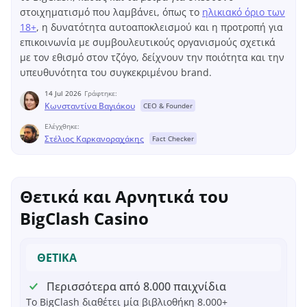
στοιχηματισμό που λαμβάνει, όπως το
ηλικιακό όριο των
18+
, η δυνατότητα αυτοαποκλεισμού και η προτροπή για
επικοινωνία με συμβουλευτικούς οργανισμούς σχετικά
με τον εθισμό στον τζόγο, δείχνουν την ποιότητα και την
υπευθυνότητα του συγκεκριμένου brand.
14 Jul 2026
Γράφτηκε:
Κωνσταντίνα Βαγιάκου
CEO & Founder
Ελέγχθηκε:
Στέλιος Καρκανοραχάκης
Fact Checker
Θετικά και Αρνητικά του
BigClash Casino
ΘΕΤΙΚΑ
Περισσότερα από 8.000 παιχνίδια
Το BigClash διαθέτει μία βιβλιοθήκη 8.000+