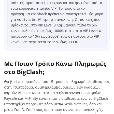
παίκτες, αρκεί αυτοί να έχουν κατακτήσει ένα από τα
τρία κορυφαία επίπεδα VIP. Το ποσό από το
πρόγραμμα cashback πρέπει να πονταριστεί μία φορά
για να είναι διαθέσιμο για ανάληψη. Οι παίκτες που
βρίσκονται στο VIP Level 3 λαμβάνουν πίσω το 5%
των απωλειών τους έως 1000€, αυτοί στο VIP Level 4
παίρνουν το 10% έως 2000€, ενώ σε αυτούς στο VIP
Level 5 επιστρέφεται το 15% έως 3000€.
Με Ποιον Τρόπο Κάνω Πληρωμές
στο BigClash;
Θα βρείτε παραπάνω από 15 τρόπους πληρωμής διαθέσιμους
στην πλατφόρμα, συμπεριλαμβανομένων των κλασικών
καρτών Visa και Mastercard. Τα ηλεκτρονικά πορτοφόλια
Paysafe και MiFinity είναι επίσης διαθέσιμα, ενώ το BigClash
υποστηρίζει πληρωμές τόσο μέσω Skrill/Neteller, όσο και
μέσω FunID. Για όσους προτιμούν ανώνυμες συναλλαγές,