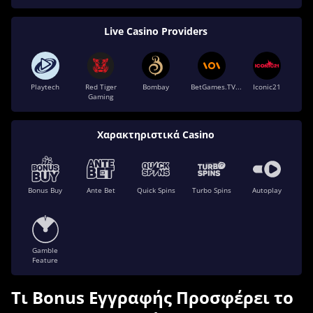
Live Casino Providers
Playtech
Red Tiger
Bombay
BetGames.TV...
Iconic21
Gaming
Χαρακτηριστικά Casino
Bonus Buy
Ante Bet
Quick Spins
Turbo Spins
Autoplay
Gamble
Feature
Τι Bonus Εγγραφής Προσφέρει το