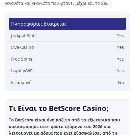
γεγονότα και γκανιότα που φτάνει μέχρι και το 5%.
Πληροφορίες Εταιρείας
Jackpot Slots
Yes
Live Casino
Yes
Free Spins
Yes
Loyalty/VIP
Yes
Εφαρμογή
No
Τι Είναι το BetScore Casino;
Το BetScore είναι ένα καζίνο από το εξωτερικό που
κυκλοφόρησε στο πρώτο εξάμηνο του 2026 και
λειτουργεί με άδεια που έχει εξασφαλίσει από τη