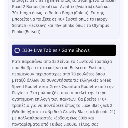
επιλογές σε crash games όπως τα αγαπημένα Chicken
Road 2 Bonus (Inout) και Aviatrix (Aviatrix) αλλά και
70+ bingo όπως το Betina Bingo (Caleta). Επίσης
μπορείτε να παίξετε σε 40+ ξυστά όπως το Happy
Scratch (Hacksaw) και 45+ plinko όπως το Olympus
Plinko (Betsoft).
330+ Live Tables / Game Shows
Κάτι παραπάνω από 330 είναι τα ζωντανά τραπέζια
που θα βρείτε στο καζίνο του Betscore. Εκεί σας
περιμένουν περισσότερες από 70 ρουλέτες όπου
μεταξύ άλλων θα συναντήσετε τις ελληνικές Greek
Speed Roulette και Greek Quantum Roulette από την
Playtech. Στο μπλακτζάκ, που αποτελεί την έτερη
αγαπημένη επιλογή των παικτών, θα βρείτε 110+
τραπέζια για να ποντάρετε όπως το Luxe Blackjack 2
(Winfinity) και το υβριδικό Gravity Blackjack (Iconic 21)
με πολλαπλασιαστές κέρδους έως 500x και
πονταρίσματα από 1€ έως 5.000€. Τέλος, σας