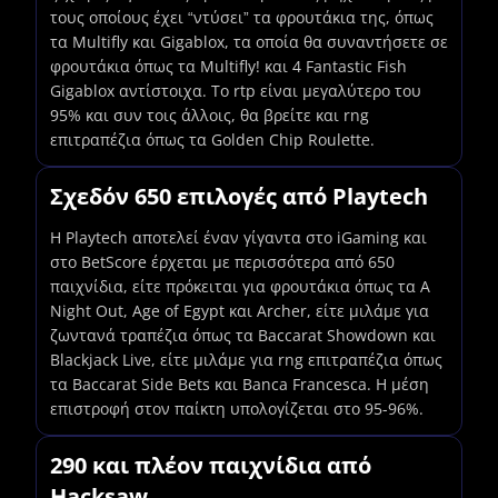
τους οποίους έχει “ντύσει” τα φρουτάκια της, όπως
τα Multifly και Gigablox, τα οποία θα συναντήσετε σε
φρουτάκια όπως τα Multifly! και 4 Fantastic Fish
Gigablox αντίστοιχα. Το rtp είναι μεγαλύτερο του
95% και συν τοις άλλοις, θα βρείτε και rng
επιτραπέζια όπως τα Golden Chip Roulette.
Σχεδόν 650 επιλογές από Playtech
Η Playtech αποτελεί έναν γίγαντα στο iGaming και
στο BetScore έρχεται με περισσότερα από 650
παιχνίδια, είτε πρόκειται για φρουτάκια όπως τα A
Night Out, Age of Egypt και Archer, είτε μιλάμε για
ζωντανά τραπέζια όπως τα Baccarat Showdown και
Blackjack Live, είτε μιλάμε για rng επιτραπέζια όπως
τα Baccarat Side Bets και Banca Francesca. Η μέση
επιστροφή στον παίκτη υπολογίζεται στο 95-96%.
290 και πλέον παιχνίδια από
Hacksaw