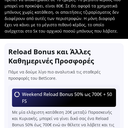
μπορεί να προκύψει, είναι 80€. Σε ότι αφορά τα χρηματικά
μπόνους χωρίς κατάθεση, οι απαιτήσεις τζιραρίσματος δεν
διαφέρουν από αυτές των περιστροφών. Η μόνη διαφορά
έχει να κάνει με το μέγιστο πιθανό κέρδος, το οποίο
ανέρχεται στο 5x του αρχικού ποσού μπόνους που λάβατε.
Reload Bonus και Άλλες
Καθημερινές Προσφορές
Πάμε να δούμε λίγο πιο αναλυτικά τις σταθερές
προσφορές του BetScore.
Weekend Reload Bonus 50% ως 700€ + 50
FS
Με μία ελάχιστη κατάθεση 20€ μεταξύ Παρασκευής
και Κυριακής, μπορεί να γίνει δικό σας ένα Reload
Bonus 50% έως 700€ ενώ αν θέλετε να λάβετε και τις