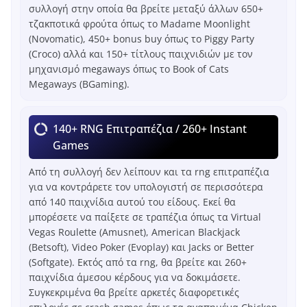
συλλογή στην οποία θα βρείτε μεταξύ άλλων 650+
τζακποτικά φρούτα όπως το Madame Moonlight
(Novomatic), 450+ bonus buy όπως το Piggy Party
(Croco) αλλά και 150+ τίτλους παιχνιδιών με τον
μηχανισμό megaways όπως το Book of Cats
Megaways (BGaming).
140+ RNG Επιτραπέζια / 260+ Instant
Games
Από τη συλλογή δεν λείπουν και τα rng επιτραπέζια
για να κοντράρετε τον υπολογιστή σε περισσότερα
από 140 παιχνίδια αυτού του είδους. Εκεί θα
μπορέσετε να παίξετε σε τραπέζια όπως τα Virtual
Vegas Roulette (Amusnet), American Blackjack
(Betsoft), Video Poker (Evoplay) και Jacks or Better
(Softgate). Εκτός από τα rng, θα βρείτε και 260+
παιχνίδια άμεσου κέρδους για να δοκιμάσετε.
Συγκεκριμένα θα βρείτε αρκετές διαφορετικές