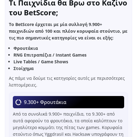
Τι Παιχνίδια θα Βρω στο Καζίνο
του BetScore;
Το BetScore έρχεται με μία συλλογή 9.900+
παιχνιδιών από 100 και πλέον κορυφαία στούντιο, με
τις πιο σημαντικές κατηγορίες να είναι οι εξής:
Φρουτάκια
RNG Επιτραπέζια / Instant Games
Live Tables / Game Shows
Στοίχημα
Ας πάμε να δούμε τις κατηγορίες αυτές με περισσότερες
λεπτομέρειες.
9.300+ Φρουτάκια
Από τα συνολικά 9.900+ παιχνίδια, τα 9.300+ από
αυτά αφορούν τα φρουτάκια, τα οποία καλύπτουν το
μεγαλύτερο κομμάτι της πίτας των games. Κορυφαία
στούντιο όπως Yggdrasil και Hacksaw υπογράφουν τη