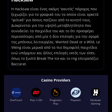
Η Hacksaw είναι ένας ακόμη “καυτός” πάροχος που
ξεχωρίζει για τα γραφικά του τα οποία είναι αρκετά
“φιλικά” για όσους παίζουν από το κινητό τους.
Διακρίνεται για την υψηλή μεταβλητότητα που
συνοδεύει τα παιχνίδια του και το ότι προσφέρει
περισσότερες από μία ή δύο επιλογές για την αγορά
της μπόνους λειτουργίας. Wanted Dead or a Wild, Le
Viking είναι μερικά από τα πιο δημοφιλή παιχνίδια
ενώ υπάρχουν και άλλες επιλογές εκτός των slots,
όπως το ξυστό Break The Ice και το rng επιτραπέζιο
Baccarat.
Casino Providers
OneTouch
Play ’n GO
Pragmatic
Playtech
Hacksaw
Play
Gaming