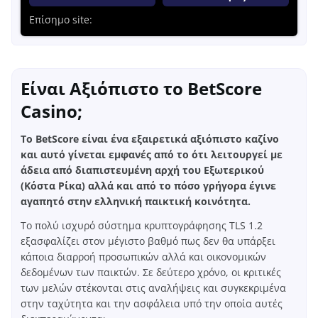
Επίσημο site:
Είναι Αξιόπιστο το BetScore
Casino;
Το BetScore είναι ένα εξαιρετικά αξιόπιστο καζίνο
και αυτό γίνεται εμφανές από το ότι λειτουργεί με
άδεια από διαπιστευμένη αρχή του Εξωτερικού
(Κόστα Ρίκα) αλλά και από το πόσο γρήγορα έγινε
αγαπητό στην ελληνική παικτική κοινότητα.
Το πολύ ισχυρό σύστημα κρυπτογράφησης TLS 1.2
εξασφαλίζει στον μέγιστο βαθμό πως δεν θα υπάρξει
κάποια διαρροή προσωπικών αλλά και οικονομικών
δεδομένων των παικτών. Σε δεύτερο χρόνο, οι κριτικές
των μελών στέκονται στις αναλήψεις και συγκεκριμένα
στην ταχύτητα και την ασφάλεια υπό την οποία αυτές