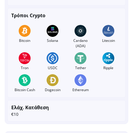
Τρόποι Crypto
Bitcoin
Solana
Cardano
Litecoin
(ADA)
Tron
USDC
Tether
Ripple
Bitcoin Cash
Dogecoin
Ethereum
Ελάχ. Κατάθεση
€10