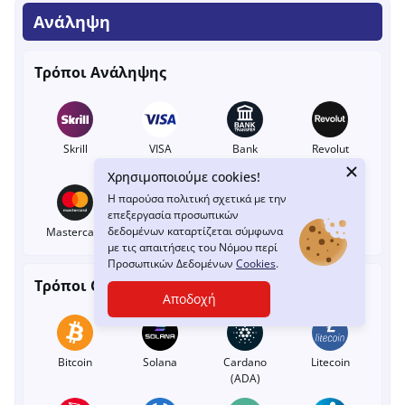
Ανάληψη
Τρόποι Ανάληψης
Skrill
VISA
Bank
Revolut
Transfer
Χρησιμοποιούμε cookies!
Η παρούσα πολιτική σχετικά με την
επεξεργασία προσωπικών
δεδομένων καταρτίζεται σύμφωνα
Mastercard
με τις απαιτήσεις του Νόμου περί
Προσωπικών Δεδομένων
Cookies
.
Τρόποι Crypto
Αποδοχή
Bitcoin
Solana
Cardano
Litecoin
(ADA)