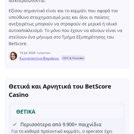
διεκπεραιώνονται.
Εξίσου σημαντικό είναι και το κομμάτι που αφορά τον
υπεύθυνο στοιχηματισμό μιας και όλοι οι παίκτες
ανεξαιρέτως μπορούν να στραφούν σε μερικό ή ολικό
αυτοαποκλεισμό. Το μόνο που έχουν να κάνουν είναι να
στείλουν ένα μήνυμα στο Τμήμα Εξυπηρέτησης του
BetScore.
14 Jul 2026
Γράφτηκε:
Κωνσταντίνα Βαγιάκου
CEO & Founder
Θετικά και Αρνητικά του BetScore
Casino
ΘΕΤΙΚΑ
Περισσότερα από 9.900+ παιχνίδια
Για το καθαρά προϊοντικό κομμάτι, ο operator έχει