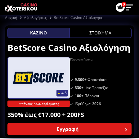
5
Αρχική
Αξιολογήσεις
BetScore Casino Αξιολόγηση
ΚΑΖΙΝΟ
ΣΤΟΙΧΗΜΑ
25+
Αθλήματα
BetScore Casino Αξιολόγηση
250+
Έξτρα Αγορές
5%
Γκανιότα
Πλεονεκτήματα
Ιδρύθηκε:
2026
9.300+
Φρουτάκια
330+
Live Τραπέζια
4.6
100+
Πάροχοι
Ιδρύθηκε:
2026
Μπόνους Καλωσορίσματος
350% έως
€17.000 + 200FS
Εγγραφή