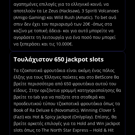
αγαπημένες επιλογές για το ελληνικό κοινό, να
αποτελούν τα Le Zeus (Hacksaw), 3 Spiriti Volcanoes
(Amigo Gaming) και Wild Rush (Amatic). Το bet ανά
σπιν δεν έχει τον περιορισμό των 20€ -όπως στα
καζίνο με τοπική άδεια- και για αυτό μπορείτε να
αγοράσετε τη λειτουργία για ένα ποσό που μπορεί
να ξεπεράσει και τις 10.000€.
Τουλάχιστον 650 jackpot slots
Τα τζακποτικά φρουτάκια είναι ακόμη ένας πόλος
έλξης για τους Έλληνες παίκτες και στο BetScore θα
βρείτε περισσότερα από 650 φρουτάκια αυτού του
είδους. Στην οριζόντια γραμμή κατηγοριοποίησης θα
βρείτε το tab για να παίξετε στα σταθερά και
προοδευτικού τύπου τζακποτικά φρουτάκια όπως τα
Book of Ra Deluxe 6 (Novomatic), Winning Clover 5
(Fazi) και Hot & Spicy Jackpot (Onlyplay). Επίσης, θα
βρείτε αρκετές επιλογές για τα Hold and Win jackpot
slots όπως το The North Star Express – Hold & Hit