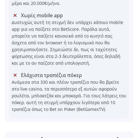
μέρα και 20.000€/μήνα.
Χωρίς mobile app
Δυστυχώς αυτή τη στιγμή δεν υπάρχει κάποιο mobile
app για να παίξετε στο BetScore. Παρόλα αυτά,
μπορείτε να παίξετε κανονικά από το κινητό σας
άσχετα από τον browser ή το λογισμικό που θα
χρησιμοποιήσετε. Σημειώστε δε, πως οι ταχύτητες
φόρτωσης είναι στα 2-3 δευτερόλεπτα, όσες δηλαδή
και με το αν παίζατε από υπολογιστή.
Ελάχιστα τραπέζια πόκερ
Ανάμεσα στα 330 και πλέον τραπέζια που θα βρείτε
στο live casino, τα περισσότερα εξ αυτών αφορούν
ρουλέτα, μπλακτζάκ και μπακαρά. Για τους λάτρεις του
πόκερ, αυτή τη στιγμή υπάρχουν λιγότερα από 10
τραπέζια όπως το Bet on Poker (BetGamesTV).