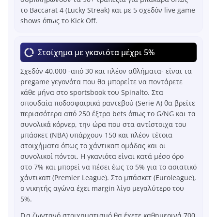
το Baccarat 4 (Lucky Streak) και με 5 σχεδόν live game
shows όπως το Kick Off.
Στοίχημα με γκανιότα μέχρι 5%
Σχεδόν 40.000 -από 30 και πλέον αθλήματα- είναι τα
pregame γεγονότα που θα μπορείτε να ποντάρετε
κάθε μήνα στο sportsbook του Spinalto. Στα
σπουδαία ποδοσφαιρικά ραντεβού (Serie A) θα βρείτε
περισσότερα από 250 έξτρα bets όπως το G/NG και τα
συνολικά κόρνερ, την ώρα που στα αντίστοιχα του
μπάσκετ (NBA) υπάρχουν 150 και πλέον τέτοια
στοιχήματα όπως το χάντικαπ ομάδας και οι
συνολικοί πόντοι. Η γκανιότα είναι κατά μέσο όρο
στο 7% και μπορεί να πέσει έως το 5% για το ασιατικό
χάντικαπ (Premier League). Στο μπάσκετ (Euroleague),
ο νικητής αγώνα έχει margin λίγο μεγαλύτερο του
5%.
Για ζωντανό στοιχηματισμό θα έχετε καθημερινά 700