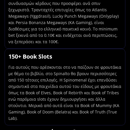
συνδυασμών κέρδους που προσφέρει ανά σπιν
ξεχωριστά. Τρανταχτές επιτυχίες όπως τα Atlantis
Megaways (Yggdrasil), Lucky Punch Megaways (Onlyplay)
και Persia Bonanza Megaways (KA Gaming), είναι
διαθέσιμες για το ελληνικό παικτικό κοινό. Το minimum
bet ξεκινά από τα 0.10€ και ενδέχεται ανά περιπτώσεις,
να ξεπεράσει και τα 100€.
150+ Book Slots
Για αυτούς που αρέσκονται στο να παίζουν σε φρουτάκια
με θέμα το βιβλίο, στο Spinalto θα βρουν περισσότερες
από 150 τέτοιες επιλογές. Η Spinomenal έχει επενδύσει
σημαντικά στα παιχνίδια αυτού του είδους με φρουτάκια
όπως τα Book of Elves, Book of Rebirth και Book of Tribes
ενώ παρόμοια slots έχουν δημιουργήσει και άλλα
στούντιο. Μερικά από αυτά είναι τα Book of Mummy (KA
Gaming), Book of Doom (Belatra) και Book of Truth (True
Lab).