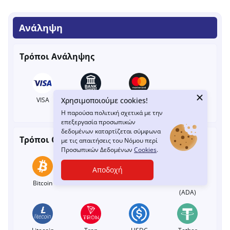
Ανάληψη
Τρόποι Ανάληψης
Χρησιμοποιούμε cookies!
VISA
Bank
Mastercard
Transfer
Η παρούσα πολιτική σχετικά με την
επεξεργασία προσωπικών
δεδομένων καταρτίζεται σύμφωνα
Τρόποι Crypto
με τις απαιτήσεις του Νόμου περί
Προσωπικών Δεδομένων
Cookies
.
Αποδοχή
Bitcoin
Chainlink
Solana
Cardano
(ADA)