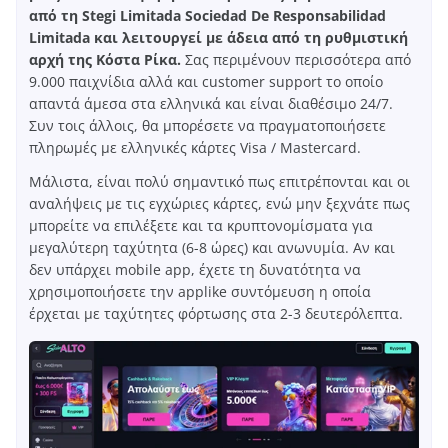
από τη Stegi Limitada Sociedad De Responsabilidad
Limitada και λειτουργεί με άδεια από τη ρυθμιστική
αρχή της Κόστα Ρίκα.
Σας περιμένουν περισσότερα από
9.000 παιχνίδια αλλά και customer support το οποίο
απαντά άμεσα στα ελληνικά και είναι διαθέσιμο 24/7.
Συν τοις άλλοις, θα μπορέσετε να πραγματοποιήσετε
πληρωμές με ελληνικές κάρτες Visa / Mastercard.
Μάλιστα, είναι πολύ σημαντικό πως επιτρέπονται και οι
αναλήψεις με τις εγχώριες κάρτες, ενώ μην ξεχνάτε πως
μπορείτε να επιλέξετε και τα κρυπτονομίσματα για
μεγαλύτερη ταχύτητα (6-8 ώρες) και ανωνυμία. Αν και
δεν υπάρχει mobile app, έχετε τη δυνατότητα να
χρησιμοποιήσετε την applike συντόμευση η οποία
έρχεται με ταχύτητες φόρτωσης στα 2-3 δευτερόλεπτα.