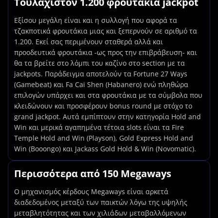
Τουλάχιστον 1.200 φρουτάκια jackpot
Εξίσου μεγάλη είναι και η συλλογή που αφορά τα
τζακποτικά φρουτάκια μιας και ξεπερνούν σε αριθμό τα
1.200. Εκεί σας περιμένουν σταθερά αλλά και
προοδευτικά φρουτάκια -ως προς την επιβράβευση- και
θα τα βρείτε στο λόμπι του καζίνο στο section με τα
jackpots. Παράδειγμα αποτελούν τα Fortune 27 Ways
(Gamebeat) και Fa Cai Shen (Habanero) ενώ πληθώρα
επιλογών υπάρχει και στα φρουτάκια με τα σύμβολα που
κλειδώνουν και προσφέρουν bonus round με στόχο το
grand jackpot. Αυτά εμπίπτουν στην κατηγορία Hold and
Win και μερικά αγαπημένα τέτοια slots είναι τα Fire
Temple Hold and Win (Playson), Gold Express Hold and
Win (Booongo) και Jackass Gold Hold & Win (Novomatic).
Περισσότερα από 150 Megaways
Ο μηχανισμός κέρδους Megaways είναι αρκετά
διαδεδομένος μεταξύ των παικτών λόγω της υψηλής
μεταβλητότητας και των χιλιάδων μεταβαλλόμενων