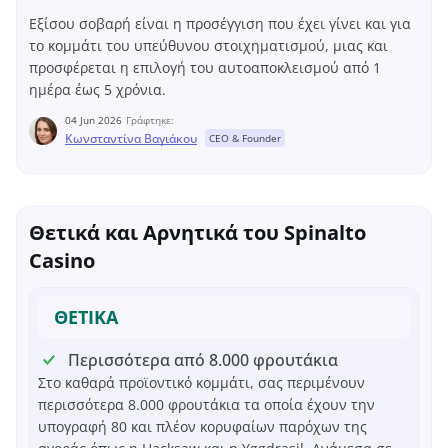
Εξίσου σοβαρή είναι η προσέγγιση που έχει γίνει και για
το κομμάτι του υπεύθυνου στοιχηματισμού, μιας και
προσφέρεται η επιλογή του αυτοαποκλεισμού από 1
ημέρα έως 5 χρόνια.
04 Jun 2026
Γράφτηκε:
Κωνσταντίνα Βαγιάκου
CEO & Founder
Θετικά και Αρνητικά του Spinalto
Casino
ΘΕΤΙΚΑ
Περισσότερα από 8.000 φρουτάκια
Στο καθαρά προϊοντικό κομμάτι, σας περιμένουν
περισσότερα 8.000 φρουτάκια τα οποία έχουν την
υπογραφή 80 και πλέον κορυφαίων παρόχων της