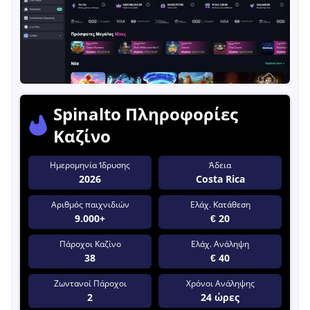
Spinalto Πληροφορίες
Καζίνο
Ημερομηνία Ίδρυσης
Άδεια
2026
Costa Rica
Αριθμός παιχνιδιών
Ελάχ. Κατάθεση
9.000+
€ 20
Πάροχοι Καζίνο
Ελάχ. Ανάληψη
38
€ 40
Ζωντανοί Πάροχοι
Χρόνοι Ανάληψης
2
24 ώρες