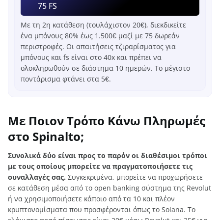
75 FS
Με τη 2η κατάθεση (τουλάχιστον 20€), διεκδικείτε
ένα μπόνους 80% έως 1.500€ μαζί με 75 δωρεάν
περιστροφές. Οι απαιτήσεις τζιραρίσματος για
μπόνους και fs είναι στο 40x και πρέπει να
ολοκληρωθούν σε διάστημα 10 ημερών. Το μέγιστο
ποντάρισμα φτάνει στα 5€.
Με Ποιον Τρόπο Κάνω Πληρωμές
στο Spinalto;
Συνολικά δύο είναι προς το παρόν οι διαθέσιμοι τρόποι
με τους οποίους μπορείτε να πραγματοποιήσετε τις
συναλλαγές σας.
Συγκεκριμένα, μπορείτε να προχωρήσετε
σε κατάθεση μέσα από το open banking σύστημα της Revolut
ή να χρησιμοποιήσετε κάποιο από τα 10 και πλέον
κρυπτονομίσματα που προσφέρονται όπως το Solana. Το