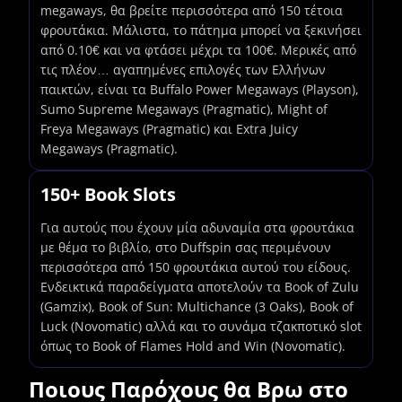
megaways, θα βρείτε περισσότερα από 150 τέτοια
φρουτάκια. Μάλιστα, το πάτημα μπορεί να ξεκινήσει
από 0.10€ και να φτάσει μέχρι τα 100€. Μερικές από
τις πλέον… αγαπημένες επιλογές των Ελλήνων
παικτών, είναι τα Buffalo Power Megaways (Playson),
Sumo Supreme Megaways (Pragmatic), Might of
Freya Megaways (Pragmatic) και Extra Juicy
Megaways (Pragmatic).
150+ Book Slots
Για αυτούς που έχουν μία αδυναμία στα φρουτάκια
με θέμα το βιβλίο, στο Duffspin σας περιμένουν
περισσότερα από 150 φρουτάκια αυτού του είδους.
Ενδεικτικά παραδείγματα αποτελούν τα Book of Zulu
(Gamzix), Book of Sun: Multichance (3 Oaks), Book of
Luck (Novomatic) αλλά και το συνάμα τζακποτικό slot
όπως το Book of Flames Hold and Win (Novomatic).
Ποιους Παρόχους θα Βρω στο