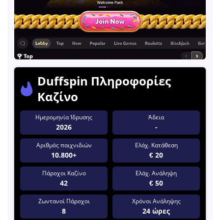
Duffspin Πληροφορίες
Καζίνο
Ημερομηνία Ίδρυσης
Άδεια
2026
-
Αριθμός παιχνιδιών
Ελάχ. Κατάθεση
10.800+
€ 20
Πάροχοι Καζίνο
Ελάχ. Ανάληψη
42
€ 50
Ζωντανοί Πάροχοι
Χρόνοι Ανάληψης
8
24 ώρες