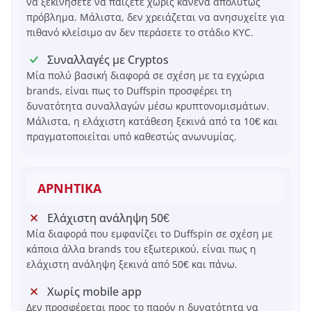
να ξεκινήσετε να παίζετε χωρίς κανένα απολύτως
πρόβλημα. Μάλιστα, δεν χρειάζεται να ανησυχείτε για
πιθανό κλείσιμο αν δεν περάσετε το στάδιο KYC.
Συναλλαγές με Cryptos
Μία πολύ βασική διαφορά σε σχέση με τα εγχώρια
brands, είναι πως το Duffspin προσφέρει τη
δυνατότητα συναλλαγών μέσω κρυπτονομισμάτων.
Μάλιστα, η ελάχιστη κατάθεση ξεκινά από τα 10€ και
πραγματοποιείται υπό καθεστώς ανωνυμίας.
ΑΡΝΗΤΙΚΑ
Ελάχιστη ανάληψη 50€
Μία διαφορά που εμφανίζει το Duffspin σε σχέση με
κάποια άλλα brands του εξωτερικού, είναι πως η
ελάχιστη ανάληψη ξεκινά από 50€ και πάνω.
Χωρίς mobile app
Δεν προσφέρεται προς το παρόν η δυνατότητα να