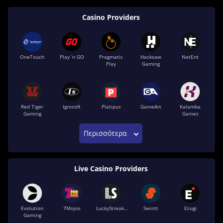
Casino Providers
OneTouch
Play ’n GO
Pragmatic
Hacksaw
NetEnt
Play
Gaming
Red Tiger
Igrosoft
Platipus
GameArt
Kalamba
Gaming
Games
Περισσότερα
Live Casino Providers
Evolution
7Mojos
LuckyStreak...
Swintt
Ezugi
Gaming