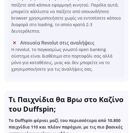
παίξετε από κάποια εφαρμογή κινητού. Παρόλα αυτά,
μπορείτε κάλλιστα να παίξετε από οποιονδήποτε
browser χρησιμοποιήσετε χωρίς να εντοπίσετε κάποια
διαφορά στο loading, το οποίο κρατά 2-3
δευτερόλεπτα.
Απουσία Revolut στις αναλήψεις
H revolut, το παγκοσμίως γνωστό open banking
σύστημα είναι διαθέσιμο στο πορτοφόλι σας αλλά
μόνο για καταθέσεις, μιας και δεν μπορείτε να το
χρησιμοποιήσετε για τις αναλήψεις σας.
Τι Παιχνίδια θα Βρω στο Καζίνο
του Duffspin;
Το Duffspin φέρνει μαζί του περισσότερα από 10.800
παιχνίδια 110 και πλέον παρόχων, με τις πιο βασικές