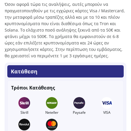
Όσον αφορά τώρα τις αναλήψεις, αυτές μπορούν να
πραγματοποιηθούν με τις εγχώριες κάρτες Visa / Mastercard,
την μεταφορά μέσω τραπέζης αλλά και με τα 10 και πλέον
κρυπτονομίσματα που είναι διαθέσιμα όπως τα Tron και
Solana. Το ελάχιστο ποσό ανάληψης ξεκινά από τα 50€ και
φτάνει μέχρι τα 500€. Τα χρήματα θα εμφανιστούν σε 6-8
ώρες εάν επιλέξετε κρυπτονομίσματα και 24 ώρες αν
χρησιμοποιήσετε κάρτες. Στην περίπτωση του εμβάσματος,
θα χρειαστεί να περιμένετε 1 με 3 εργάσιμες ημέρες.
Κατάθεση
Τρόποι Κατάθεσης
Skrill
Neteller
Paysafe
VISA