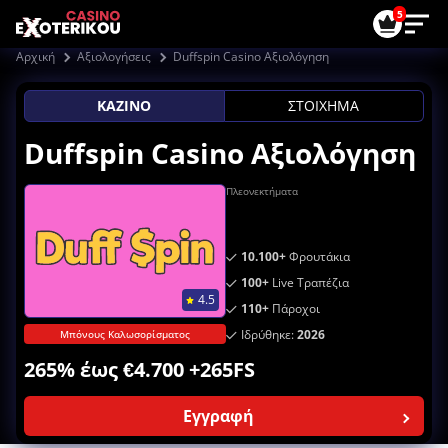
5
Αρχική
Αξιολογήσεις
Duffspin Casino Αξιολόγηση
ΚΑΖΙΝΟ
ΣΤΟΙΧΗΜΑ
35+
Αθλήματα
Duffspin Casino Αξιολόγηση
300+
Έξτρα Αγορές
4%
Γκανιότα
Πλεονεκτήματα
Ιδρύθηκε:
2026
10.100+
Φρουτάκια
100+
Live Τραπέζια
4.5
110+
Πάροχοι
Ιδρύθηκε:
2026
Μπόνους Καλωσορίσματος
265% έως
€4.700 +265FS
Εγγραφή