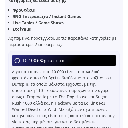
κατηγορίες να είναι οι εξής:
Φρουτάκια
RNG Επιτραπέζια / Instant Games
Live Tables / Game Shows
Στοίχημα
Ας πάμε να προσεγγίσουμε τις παραπάνω κατηγορίες με
περισσότερες λεπτομέρειες.
10.100+ Φρουτάκια
Λίγο παραπάνω από 10.000 είναι τα συνολικά
φρουτάκια που θα βρείτε διαθέσιμα στο καζίνο του
Duffspin, τα οποία μάλιστα έρχονται με την
υποστήριξη 110+ κορυφαίων παρόχων στην αγορά
όπως η Pragmatic με τα The Dog House και Sugar
Rush 1000 αλλά και η Hacksaw με τα Le King και
Wanted Dead or a Wild. Μεταξύ των αγαπημένων
κατηγοριών, όπως είναι τα τζακποτικά και bonus buy
slots, σας περιμένουν για να τα δοκιμάσετε