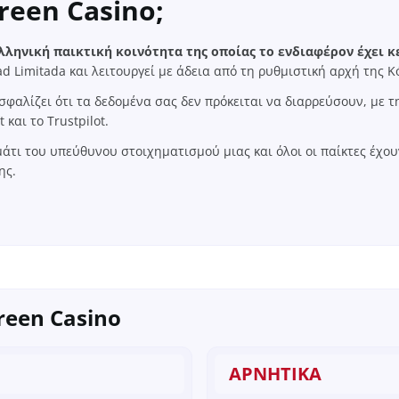
reen Casino;
ελληνική παικτική κοινότητα της οποίας το ενδιαφέρον έχει κ
d Limitada και λειτουργεί με άδεια από τη ρυθμιστική αρχή της Κ
φαλίζει ότι τα δεδομένα σας δεν πρόκειται να διαρρεύσουν, με τη
και το Trustpilot.
μάτι του υπεύθυνου στοιχηματισμού μιας και όλοι οι παίκτες έχο
ης.
reen Casino
ΑΡΝΗΤΙΚΑ