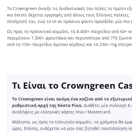
Το Crowngreen άνοιξε τις διαδικτυακές του πύλες το πρώτο ε
και έκτοτε δέχεται εγγραφές από όλους τους Έλληνες παίκτες. 
πλοήγησή του, ενώ το UI σε πράσινο φόντο προσδίδει μία πιο e
Ως προς το προϊοντικό κομμάτι, τα 8.400+ παιχνίδια από 60+ 
περιμένουν 7.300+ φρουτάκια και περισσότερα από 770 ζωνταν
από τα 150+ παιχνίδια άμεσου κέρδους και τα 230+ rng επιτρα
Τι Είναι το Crowngreen Cas
Το Crowngreen είναι ακόμη ένα καζίνο από το εξωτερικό
ρυθμιστική αρχή της Κόστα Ρίκα.
Διαθέτει μία συλλογή 8
αναλήψεις με ελληνικές κάρτες Visa / Mastercard.
Μάλιστα, ως προς το τελευταίο κομμάτι, τα χρήματα θα εμφ
ώρες. Επίσης, ενδέχεται να μην σας ζητηθεί ταυτοποίηση αν