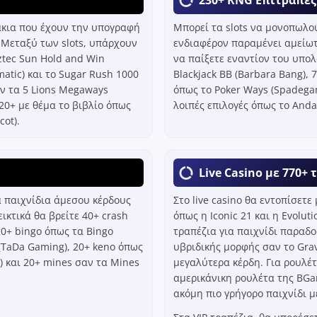
τάκια που έχουν την υπογραφή
Μπορεί τα slots να μονοπωλο
 Μεταξύ των slots, υπάρχουν
ενδιαφέρον παραμένει αμείωτο
Aztec Sun Hold and Win
να παίξετε εναντίον του υπολ
atic) και το Sugar Rush 1000
Blackjack BB (Barbara Bang), 
ν τα 5 Lions Megaways
όπως το Poker Ways (Spadegam
120+ με θέμα το βιβλίο όπως
λοιπές επιλογές όπως το Anda
cot).
Live Casino με 770+ 
α παιχνίδια άμεσου κέρδους
Στο live casino θα εντοπίσετ
ικτικά θα βρείτε 40+ crash
όπως η Iconic 21 και η Evoluti
 20+ bingo όπως τα Bingo
τραπέζια για παιχνίδι παραδο
ko (TaDa Gaming), 20+ keno όπως
υβριδικής μορφής σαν το Gravi
g) και 20+ mines σαν τα Mines
μεγαλύτερα κέρδη. Για ρουλέτ
αμερικάνικη ρουλέτα της BGam
ακόμη πιο γρήγορο παιχνίδι 