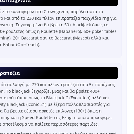
ύν το ενδιαφέρον στο Crowngreen, παρόλα αυτά το
 και από τα 230 και πλέον επιτραπέζια παιχνίδια rng για
ογιστή. Συγκεκριμένα θα βρείτε 50+ blackjack όπως το
70+ ρουλέτες όπως η Roulette (Habanero), 60+ poker tables
ing), 20+ Baccarat σαν το Baccarat (Mascot) αλλά και
r Bahar (OneTouch).
τραπέζια
ε μία συλλογή με 770 και πλέον τραπέζια από 5+ παρόχους
on. Το blackjack ξεχωρίζει μιας και θα βρείτε 400+
σιακού τύπου όπως το Blackjack C (Evolution) αλλά και
ty Blackjack (Iconic 21) με έξτρα πολλαπλασιαστές για
α θα βρείτε εξίσου αρκετές επιλογές (130+) όπως η
ing και η Speed Roulette της Ezugi η οποία προσφέρει
με αποτέλεσμα να παίξετε περισσότερες παρτίδες.