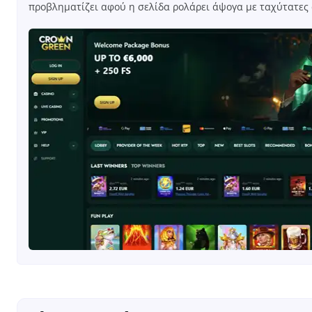
προβληματίζει αφού η σελίδα ρολάρει άψογα με ταχύτατες α