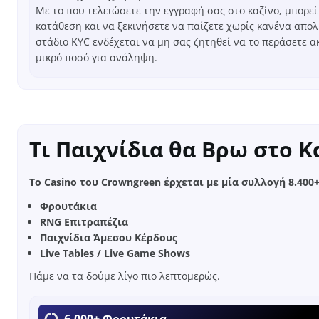
Με το που τελειώσετε την εγγραφή σας στο καζίνο, μπορε
κατάθεση και να ξεκινήσετε να παίζετε χωρίς κανένα απο
στάδιο KYC ενδέχεται να μη σας ζητηθεί να το περάσετε α
μικρό ποσό για ανάληψη.
Τι Παιχνίδια θα Βρω στο Κ
Το Casino του Crowngreen έρχεται με μία συλλογή 8.400+
Φρουτάκια
RNG Επιτραπέζια
Παιχνίδια Άμεσου Κέρδους
Live Tables / Live Game Shows
Πάμε να τα δούμε λίγο πιο λεπτομερώς.
6.000+ Φρουτάκια