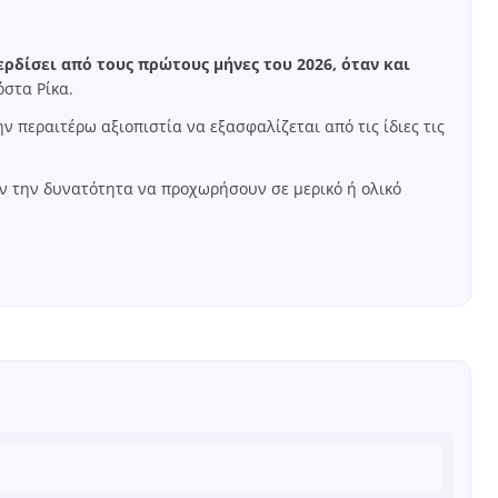
ερδίσει από τους πρώτους μήνες του 2026, όταν και
όστα Ρίκα.
ν περαιτέρω αξιοπιστία να εξασφαλίζεται από τις ίδιες τις
υν την δυνατότητα να προχωρήσουν σε μερικό ή ολικό