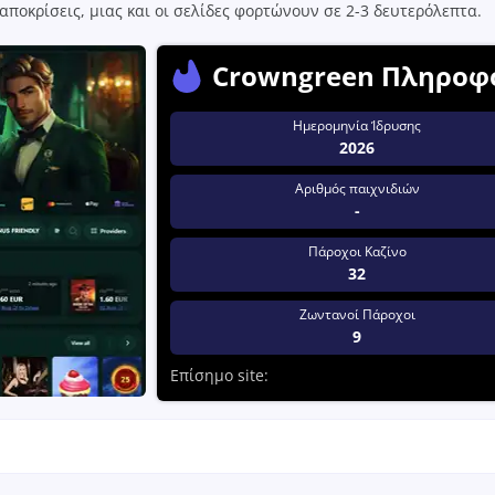
ποκρίσεις, μιας και οι σελίδες φορτώνουν σε 2-3 δευτερόλεπτα.
Crowngreen Πληροφο
Ημερομηνία Ίδρυσης
2026
Αριθμός παιχνιδιών
-
Πάροχοι Καζίνο
32
Ζωντανοί Πάροχοι
9
Επίσημο site: